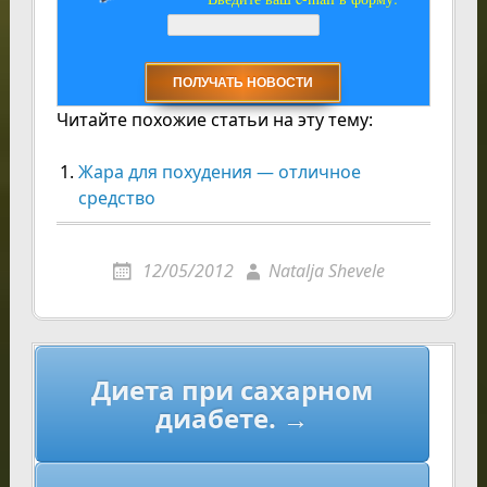
Читайте похожие статьи на эту тему:
Жара для похудения — отличное
средство
12/05/2012
Natalja Shevele
Навигация
Диета при сахарном
по
диабете. →
записям