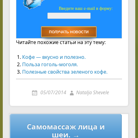
Введите ваш e-mail в форму:
Читайте похожие статьи на эту тему:
Кофе — вкусно и полезно.
Польза гоголь-моголя.
Полезные свойства зеленого кофе.
05/07/2014
Natalja Shevele
Навигация
Самомассаж лица и
по
шеи. →
записям