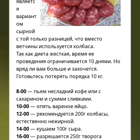
являетс
я
вариант
ом
сырной
с той только разницей, что вместо
ветчины используется колбаса.
Так как диета жесткая, время ее
проведения ограничивается 10 днями. Но
вряд ли вам больше и захочется.
Готовьтесь потерять порядка 10 кг.
8-00
— пьем несладкий кофе или с
сахарином и сухими сливками.
10-00
— опять вареное яйцо.
12-00
— рекомендуется 200г колбасы,
естественно нежирной.
14-00
— кушаем 100г сыра.
16-00
— разрешается 250г творога