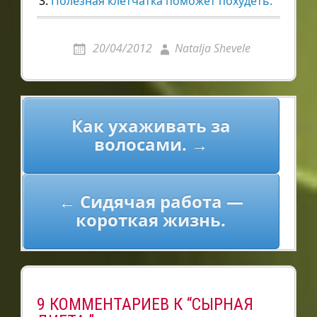
Полезная клетчатка поможет похудеть.
20/04/2012
Natalja Shevele
Навигация
Как ухаживать за
по
волосами. →
записям
← Сидячая работа —
короткая жизнь.
9 КОММЕНТАРИЕВ К “СЫРНАЯ