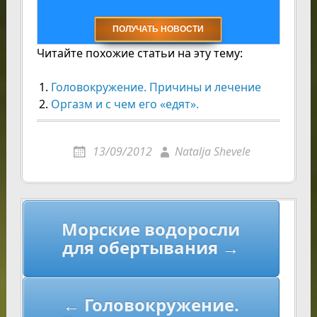
Читайте похожие статьи на эту тему:
Головокружениe. Причины и лечение
Оргазм и с чем его «едят».
13/09/2012
Natalja Shevele
Навигация
Морские водоросли
по
для обертывания →
записям
← Головокружениe.