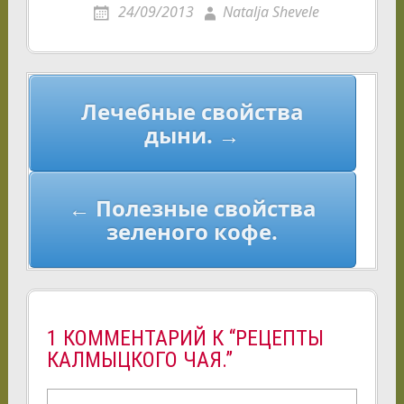
24/09/2013
Natalja Shevele
Навигация
Лечебные свойства
по
дыни. →
записям
← Полезные свойства
зеленого кофе.
1 КОММЕНТАРИЙ К “РЕЦЕПТЫ
КАЛМЫЦКОГО ЧАЯ.”