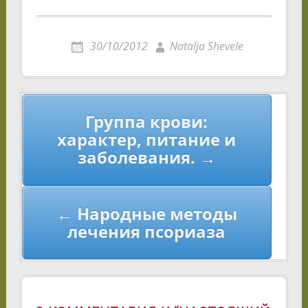
30/10/2012
Natalja Shevele
Навигация
Группа крови:
по
характер, питание и
записям
заболевания. →
← Народные методы
лечения псориаза