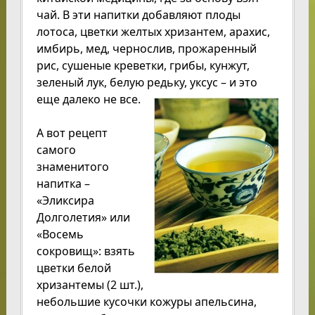
чай. В эти напитки добавляют плоды
лотоса, цветки желтых хризантем, арахис,
имбирь, мед, чернослив, прожаренный
рис, сушеные креветки, грибы, кунжут,
зеленый лук, белую редьку, уксус – и это
еще далеко не все.
А вот рецепт
самого
знаменитого
напитка –
«Эликсира
Долголетия» или
«Восемь
сокровищ»: взять
цветки белой
хризантемы (2 шт.),
небольшие кусочки кожуры апельсина,