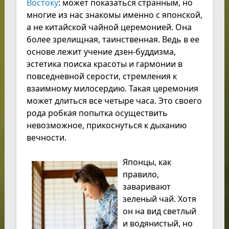
Востоку
: может показаться странным, но
многие из нас знакомы именно с японской,
а не китайской чайной церемонией. Она
более зрелищная, таинственная. Ведь в ее
основе лежит учение дзен-буддизма,
эстетика поиска красоты и гармонии в
повседневной серости, стремления к
взаимному милосердию. Такая церемония
может длиться все четыре часа. Это своего
рода робкая попытка осуществить
невозможное, прикоснуться к дыханию
вечности.
Японцы, как
правило,
заваривают
зеленый чай. Хотя
он на вид светлый
и водянистый, но