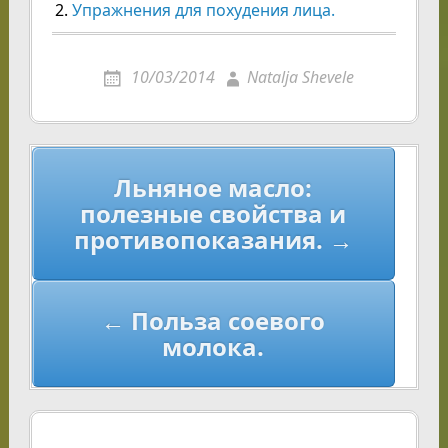
Упражнения для похудения лица.
10/03/2014
Natalja Shevele
Навигация
Льняное масло:
по
полезные свойства и
записям
противопоказания. →
← Польза соевого
молока.