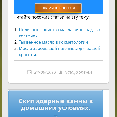
Читайте похожие статьи на эту тему:
Полезные свойства масла виноградных
косточек.
Тыквенное масло в косметологии
Масло зародышей пшеницы для вашей
красоты.
24/06/2013
Natalja Shevele
Навигация
Скипидарные ванны в
по
домашних условиях.
записям
→