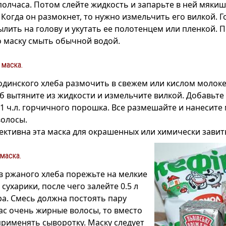
полчаса. Потом слейте жидкость и запарьте в ней мякиш
 Когда он размокнет, то нужно измельчить его вилкой. Г
ылить на голову и укутать ее полотенцем или пленкой. 
го маску смыть обычной водой.
 маска.
одинского хлеба размочить в свежем или кислом молоке
 вытяните из жидкости и измельчите вилкой. Добавьте 1 
1 ч.л. горчичного порошка. Все размешайте и нанесите 
волосы.
ктивна эта маска для окрашенных или химически завит
маска.
в ржаного хлеба порежьте на мелкие
 сухарики, после чего залейте 0.5 л
а. Смесь должна постоять пару
вас очень жирные волосы, то вместо
применять сыворотку. Маску следует