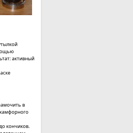
утылкой
омощью
ьтат: активный
маске
замочить в
. камфорного
до кончиков.