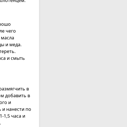
полотенцем.
орошо
ле чего
. масла
ы и меда.
тереть.
аса и смыть
размягчить в
ом добавить в
ого и
 и нанести по
-1,5 часа и
.