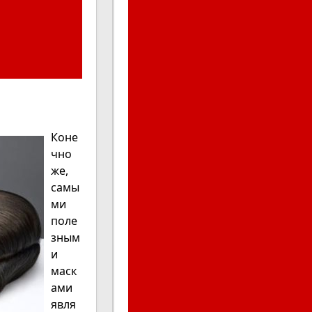
Коне
чно
же,
самы
ми
поле
зным
и
маск
ами
явля