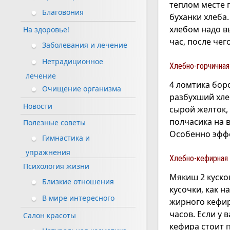
теплом месте 
Благовония
буханки хлеба.
хлебом надо в
На здоровье!
час, после че
Заболевания и лечение
Нетрадиционное
Хлебно-горчичная
лечение
4 ломтика бор
Очищение организма
разбухший хлеб
Новости
сырой желток, 
полчасика на 
Полезные советы
Особенно эффе
Гимнастика и
упражнения
Хлебно-кефирная 
Психология жизни
Мякиш 2 куско
Близкие отношения
кусочки, как на
В мире интересного
жирного кефир
часов. Если у 
Салон красоты
кефира стоит 