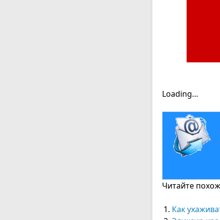
Loading…
Читайте похожи
Как ухажива