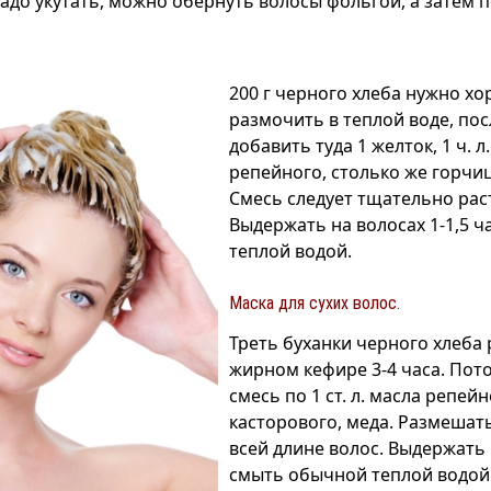
надо укутать, можно обернуть волосы фольгой, а затем 
200 г черного хлеба нужно х
размочить в теплой воде, пос
добавить туда 1 желток, 1 ч. л
репейного, столько же горчиц
Смесь следует тщательно рас
Выдержать на волосах 1-1,5 ч
теплой водой.
Маска для сухих волос.
Треть буханки черного хлеба 
жирном кефире 3-4 часа. Пот
смесь по 1 ст. л. масла репейн
касторового, меда. Размешать
всей длине волос. Выдержать 1
смыть обычной теплой водой