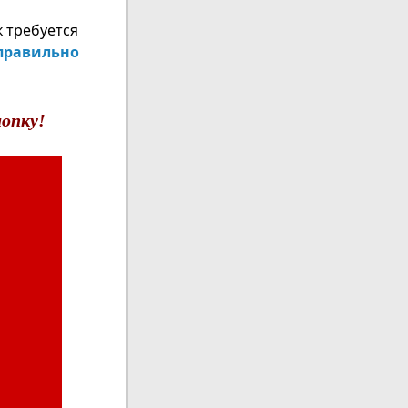
к требуется
правильно
опку!