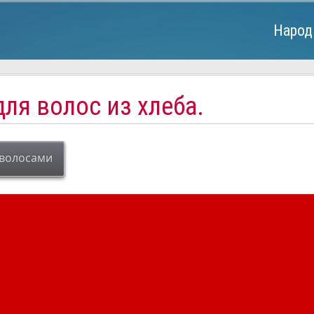
Народ
ля волос из хлеба.
 волосами