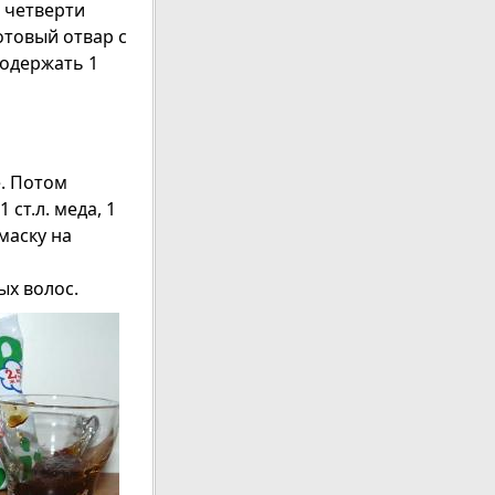
 четверти
отовый отвар с
Подержать 1
. Потом
ст.л. меда, 1
маску на
ых волос.