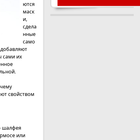
ются
маск
и,
сдела
нные
само
ю добавляют
ы сами их
енное
льной.
чему
ают свойством
го шалфея
ермосе или