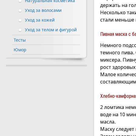
Натуральная косметика
держать на гол
Уход за волосами
Несколько таки
стали меньше 
Уход за кожей
Уход за телом и фигурой
Пивная маска с б
Тесты
Немного подсо
Юмор
темного пива.
миксера. Пивну
рост здоровых
Малое количес
составляющими
Хлебно-камфорна
2 ломтика нем
воде на 10 мин
масла.
Маску следует