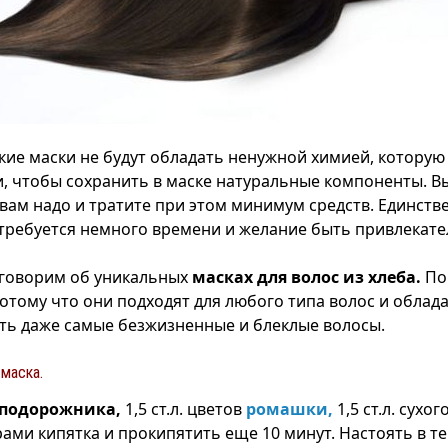
акие маски не будут обладать ненужной химией, котору
, чтобы сохранить в маске натуральные компоненты. В
 вам надо и тратите при этом минимум средств. Единств
требуется немного времени и желание быть привлекате
оговорим об уникальных
масках для волос из хлеба.
По
отому что они подходят для любого типа волос и облад
ть даже самые безжизненные и блеклые волосы.
 маска.
подорожника,
1,5 ст.л. цветов
ромашки,
1,5 ст.л. сухо
рами кипятка и прокипятить еще 10 минут. Настоять в т