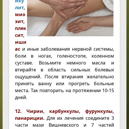
ику
лит
,
мио
зит,
плек
сит,
иши
ас
и иные заболевания нервной системы,
боли в ногах, голеностопе, коленном
суставе. Возьмите немного масла и
втирайте в область сильных болевых
ощущений. После втирания желательно
принять ванну или прогреть больные
места. Так повторить на протяжении 10-15
дней.
12. Чирии, карбункулы, фурункулы,
панариции.
Для их лечения соедините 3
части мази Вишневского и 7 частей