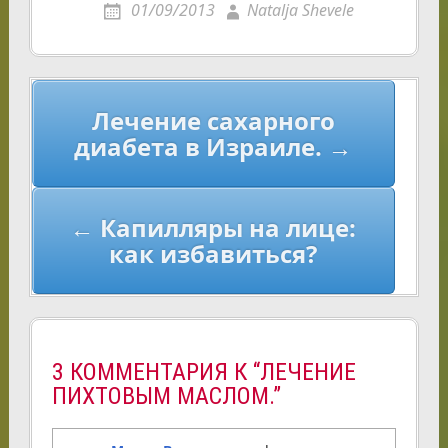
01/09/2013
Natalja Shevele
Навигация
Лечение сахарного
по
диабета в Израиле. →
записям
← Капилляры на лице:
как избавиться?
3 КОММЕНТАРИЯ К “ЛЕЧЕНИЕ
ПИХТОВЫМ МАСЛОМ.”