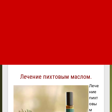
Лечение пихтовым маслом.
Лече
ние
пихт
овы
м