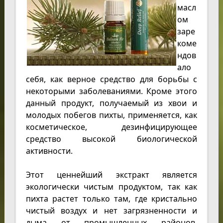
масл
ом
заре
коме
ндов
ало
себя, как верное средство для борьбы с
некоторыми заболеваниями. Кроме этого
данный продукт, получаемый из хвои и
молодых побегов пихты, применяется, как
косметическое, дезинфицирующее
средство высокой биологической
активности.
Этот ценнейший экстракт является
экологически чистым продуктом, так как
пихта растет только там, где кристально
чистый воздух и нет загрязненности и
дыма от промышленных районов.