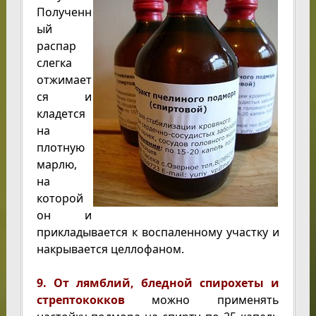
Полученн
ый
распар
слегка
отжимает
ся и
кладется
на
плотную
марлю,
на
которой
он и
прикладывается к воспаленному участку и
накрывается целлофаном.
9. От лямблий, бледной спирохеты и
стрептококков
можно применять