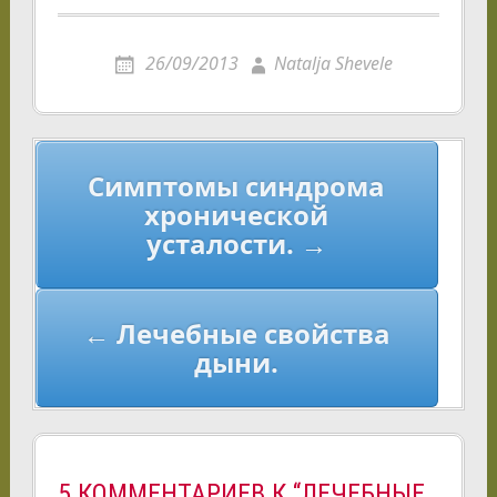
26/09/2013
Natalja Shevele
Навигация
Симптомы синдрома
по
хронической
записям
усталости. →
← Лечебные свойства
дыни.
5 КОММЕНТАРИЕВ К “ЛЕЧЕБНЫЕ