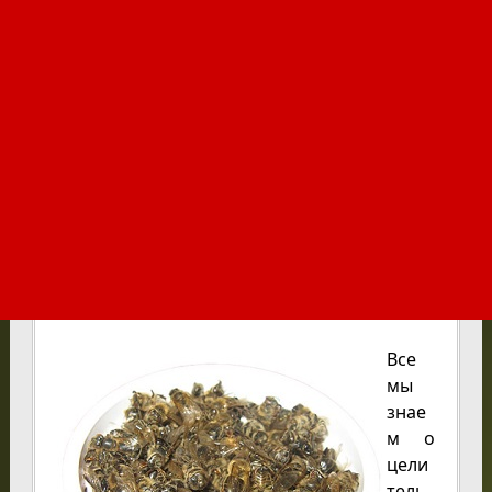
Все
мы
знае
м о
цели
тель