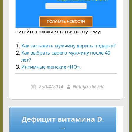
Читайте похожие статьи на эту тему:
Как заставить мужчину дарить подарки?
Как выбрать своего мужчину после 40
лет?
Интимные женские «НО».
25/04/2014
Natalja Shevele
Навигация
Дефицит витамина D.
по
→
записям