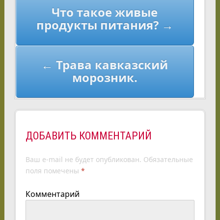
Что такое живые
по
продукты питания? →
записям
← Трава кавказский
морозник.
ДОБАВИТЬ КОММЕНТАРИЙ
Ваш e-mail не будет опубликован.
Обязательные
поля помечены
*
Комментарий