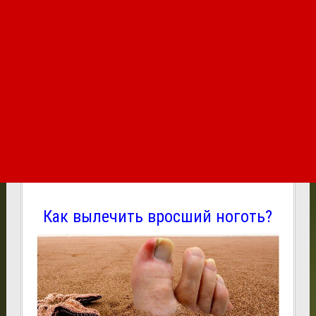
Как вылечить вросший ноготь?