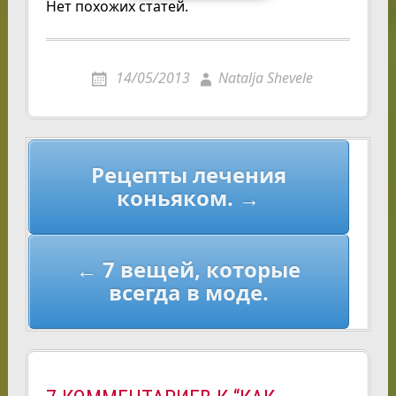
Нет похожих статей.
14/05/2013
Natalja Shevele
Навигация
Рецепты лечения
по
коньяком. →
записям
← 7 вещей, которые
всегда в моде.