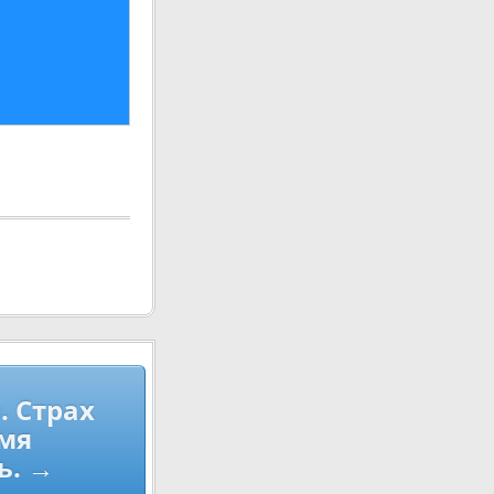
 Страх
емя
ь. →