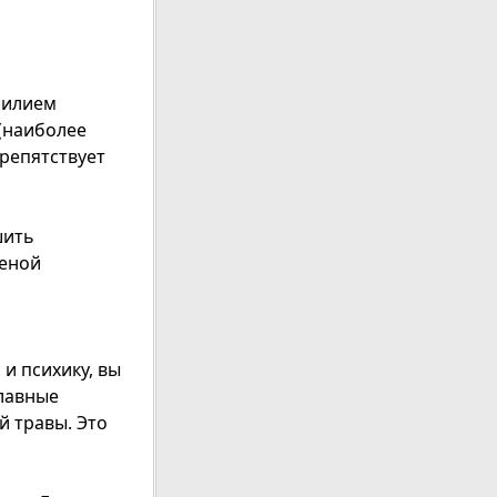
силием
(наиболее
препятствует
шить
меной
 и психику, вы
плавные
й травы. Это