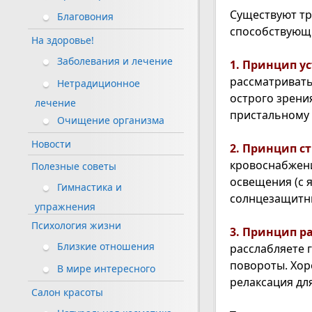
Существуют т
Благовония
способствую
На здоровье!
Заболевания и лечение
1. Принцип у
рассматривать
Нетрадиционное
острого зрени
лечение
пристальному 
Очищение организма
Новости
2. Принцип с
кровоснабжен
Полезные советы
освещения (с 
Гимнастика и
солнцезащитн
упражнения
Психология жизни
3. Принцип р
Близкие отношения
расслабляете 
повороты. Хор
В мире интересного
релаксация для
Салон красоты