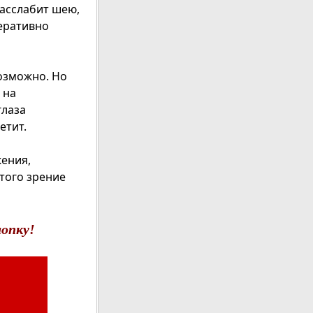
расслабит шею,
перативно
возможно. Но
 на
глаза
етит.
ения,
того зрение
опку!