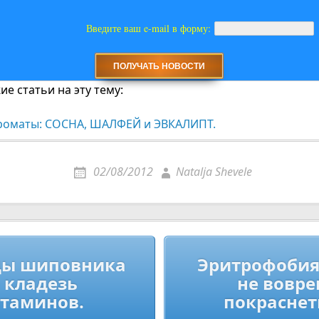
Введите ваш e-mail в форму:
е статьи на эту тему:
роматы: СОСНА, ШАЛФЕЙ и ЭВКАЛИПТ.
02/08/2012
Natalja Shevele
ия
ды шиповника
Эритрофобия.
 кладезь
не вовр
таминов.
покраснет