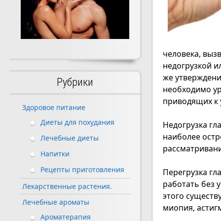
человека, выз
недогрузкой и
же утверждени
Рубрики
необходимо ур
приводящих к 
Здоровое питание
Диеты для похудания
Недогрузка гл
наиболее остр
Лечебные диеты
рассматривани
Напитки
Рецепты приготовления
Перегрузка гл
работать без у
Лекарственные растения.
этого существ
Лечебные ароматы
миопия, астиг
Ароматерапия