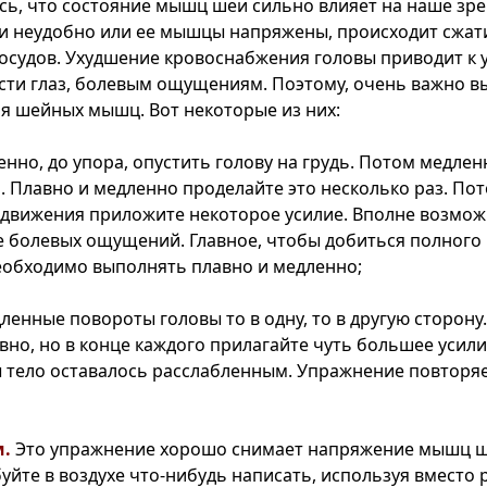
ось, что состояние мышц шеи сильно влияет на наше зре
 неудобно или ее мышцы напряжены, происходит сжат
осудов. Ухудшение кровоснабжения головы приводит к
ости глаз, болевым ощущениям. Поэтому, очень важно 
я шейных мышц. Вот некоторые из них:
нно, до упора, опустить голову на грудь. Потом медлен
а. Плавно и медленно проделайте это несколько раз. По
 движения приложите некоторое усилие. Вполне возмо
 болевых ощущений. Главное, чтобы добиться полного 
обходимо выполнять плавно и медленно;
ленные повороты головы то в одну, то в другую сторону
вно, но в конце каждого прилагайте чуть большее усили
ы тело оставалось расслабленным. Упражнение повторяе
м.
Это упражнение хорошо снимает напряжение мышц ш
уйте в воздухе что-нибудь написать, используя вместо р