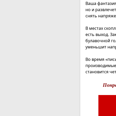
Ваша фантазия
но и развлече
снять напряжен
В местах скоп
есть выход. За
булавочной го
уменьшит напр
Во время «пис
производимые 
становится чет
Понр