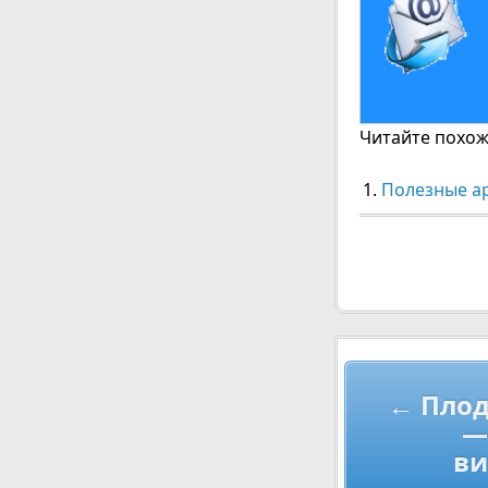
Читайте похожи
Полезные а
Навигац
← Пло
по
—
записям
ви