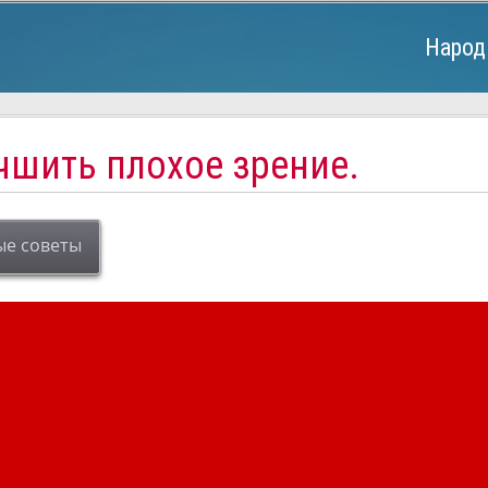
Народ
чшить плохое зрение.
ые советы