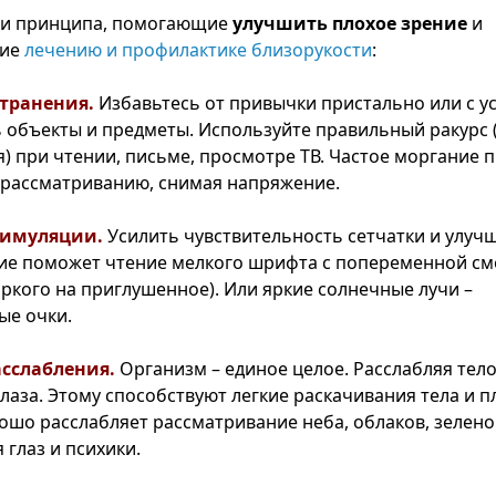
ри принципа, помогающие
улучшить плохое зрение
и
щие
лечению и профилактике близорукости
:
странения.
Избавьтесь от привычки пристально или с у
 объекты и предметы. Используйте правильный ракурс 
я) при чтении, письме, просмотре ТВ. Частое моргание 
рассматриванию, снимая напряжение.
тимуляции.
Усилить чувствительность сетчатки и улуч
ие поможет чтение мелкого шрифта с попеременной с
яркого на приглушенное). Или яркие солнечные лучи –
ые очки.
асслабления.
Организм – единое целое. Расслабляя тело
глаза. Этому способствуют легкие раскачивания тела и 
ошо расслабляет рассматривание неба, облаков, зелено
 глаз и психики.