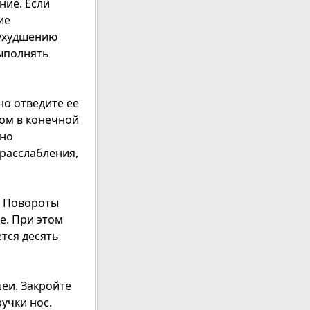
ние. Если
ие
 ухудшению
выполнять
но отведите ее
том в конечной
жно
расслабления,
. Повороты
е. При этом
тся десять
еи. Закройте
учки нос.