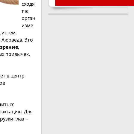
сходя
т в
орган
изме
систем:
 Аюрведа. Это
 зрение
,
ых привычек,
ет в центр
ое
читься
лаксацию. Для
узки глаз –