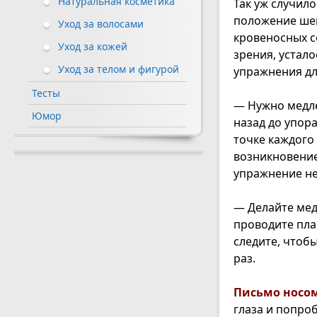
Натуральная косметика
Так уж случил
положение шеи
Уход за волосами
кровеносных с
Уход за кожей
зрения, устал
Уход за телом и фигурой
упражнения дл
Тесты
— Нужно медле
Юмор
назад до упор
точке каждого
возникновение
упражнение не
— Делайте мед
проводите пла
следите, чтоб
раз.
Письмо носо
глаза и попроб