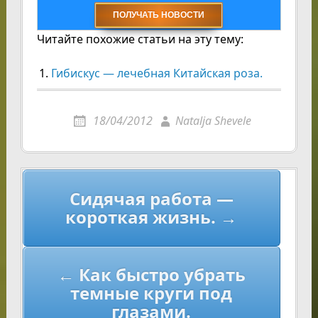
Читайте похожие статьи на эту тему:
Гибискус — лечебная Китайская роза.
18/04/2012
Natalja Shevele
Навигация
Сидячая работа —
по
короткая жизнь. →
записям
← Как быстро убрать
темные круги под
глазами.