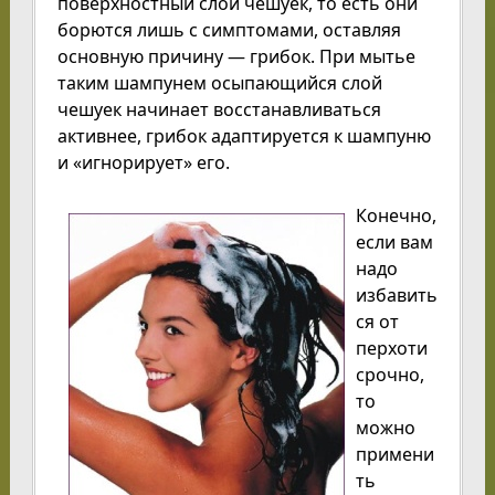
поверхностный слой чешуек, то есть они
борются лишь с симптомами, оставляя
основную причину — грибок. При мытье
таким шампунем осыпающийся слой
чешуек начинает восстанавливаться
активнее, грибок адаптируется к шампуню
и «игнорирует» его.
Конечно,
если вам
надо
избавить
ся от
перхоти
срочно,
то
можно
примени
ть