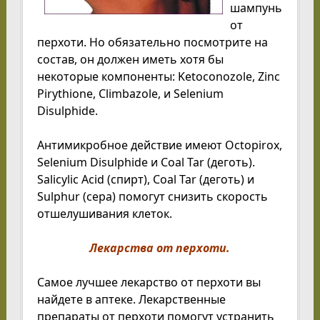
шампунь
от
перхоти. Но обязательно посмотрите на
состав, он должен иметь хотя бы
некоторые компоненты: Ketoconozole, Zinc
Pirythione, Climbazole, и Selenium
Disulphide.
Антимикробное действие имеют Octopirox,
Selenium Disulphide и Coal Tar (деготь).
Salicylic Acid (спирт), Coal Tar (деготь) и
Sulphur (сера) помогут снизить скорость
отшелушивания клеток.
Лекарства от перхоти.
Самое лучшее лекарство от перхоти вы
найдете в аптеке. Лекарственные
препараты от перхоти помогут устранить