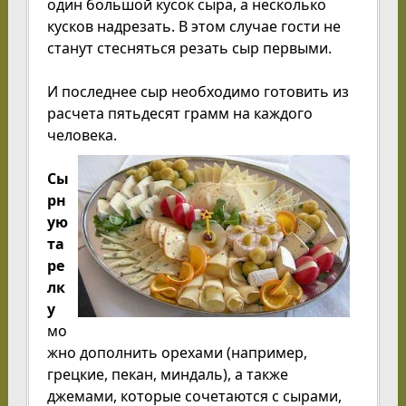
один большой кусок сыра, а несколько
кусков надрезать. В этом случае гости не
станут стесняться резать сыр первыми.
И последнее сыр необходимо готовить из
расчета пятьдесят грамм на каждого
человека.
Сы
рн
ую
та
ре
лк
у
мо
жно дополнить орехами (например,
грецкие, пекан, миндаль), а также
джемами, которые сочетаются с сырами,