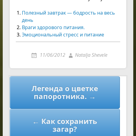
Полезный завтрак — бодрость на весь
день
Враги здорового питания.
Эмоциональный стресс и питание
11/06/2012
Natalja Shevele
Навигация
Легенда о цветке
по
папоротника. →
записям
← Как сохранить
загар?