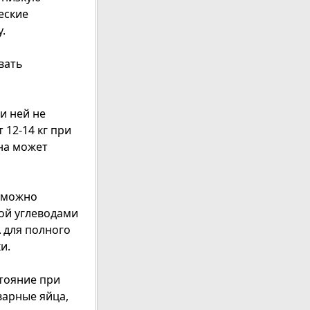
еские
.
вать
и ней не
 12-14 кг при
на может
ю можно
ой углеводами
 для полного
и.
тояние при
варные яйца,