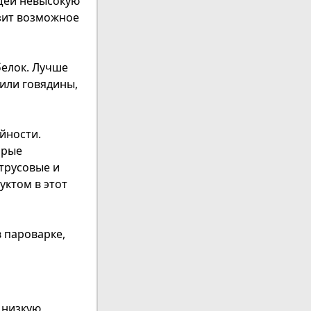
щей невысокую
зит возможное
белок. Лучше
 или говядины,
йности.
орые
итрусовые и
уктом в этот
 пароварке,
 низкую