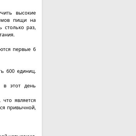
учить высокие
иемов пищи на
ь столько раз,
тания.
ются первые 6
ь 600 единиц.
у в этот день
 что является
тся привычной,