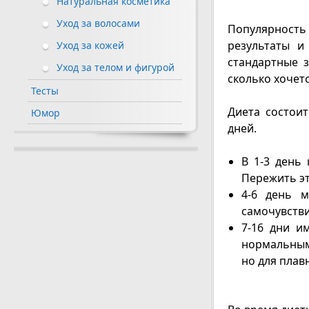
Натуральная косметика
Уход за волосами
Популярность
результаты и
Уход за кожей
стандартные з
Уход за телом и фигурой
сколько хочет
Тесты
Диета состои
Юмор
дней.
В 1-3 день
Пережить эт
4-6 день м
самочувстви
7-16 дни и
нормальным
но для плав