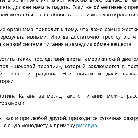
пять должен начать падать. Если же объективных при
виной может быть способность организма адаптироваться
е организма приводит к тому, что даже самые жестк
нерезультативными. Иногда достаточно трех суток, ч
 к новой системе питания и замедлил обмен веществ.
стить таких последствий диеты, американский дието
тод «шоковой терапии», который заключается в пос
кой ценности рациона. Эти скачки и дали назв
горки.
ртина Катана за месяц такого питания можно расст
граммами.
ы, как и при любой другой, проводится суточная разгру
ь любую монодиету, к примеру
рисовую
.