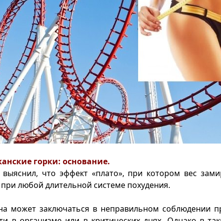
анские горки: основание.
 выяснил, что эффект «плато», при котором вес зами
 при любой длительной системе похудения.
на может заключаться в неправильном соблюдении пр
ти в организме или в критических днях. Однако в так