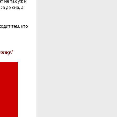
т не так уж и
а до сна, а
одит тем, кто
опку!