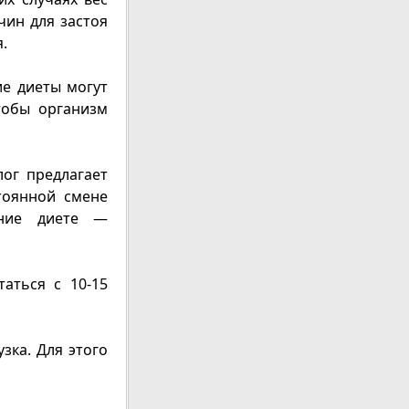
чин для застоя
.
ие диеты могут
тобы организм
лог предлагает
тоянной смене
ание диете —
аться с 10-15
зка. Для этого