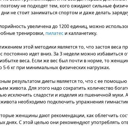
 поэтому не подходят тем, кого ожидают сильные физич
и дни не стоит заниматься спортом и даже делать зарядку
калорийность увеличена до 1200 единиц, можно использо
робные тренировки,
пилатес
и калланетику.
ижением этой методики является то, что застоя веса пр
с постоянно идет вниз. За 3 недели можно избавиться от
збытке веса. Если же вес был почти в норме, то женщи
о 5-6 кг при минимальных физических нагрузках.
ным результатом диеты является то, что с ее помощь
ем живота. Для этого надо сократить количество богат
ью исключить сладости и изделия из пшеничной муки. А
 живота необходимо подключить упражнения гимнастик
оторые женщины дают рекомендации, как облегчить сос
х днях. С этой целью они рекомендуют употреблять от