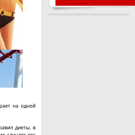
рает на одной
авил диеты, в
их случаях вес