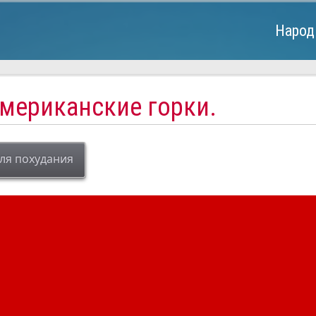
Народ
американские горки.
ля похудания