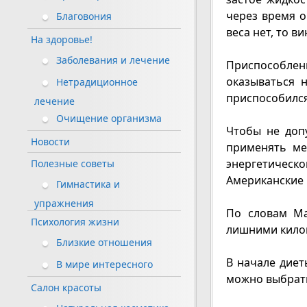
через время о
Благовония
веса нет, то 
На здоровье!
Заболевания и лечение
Приспособлени
оказываться 
Нетрадиционное
приспособился
лечение
Очищение организма
Чтобы не допу
Новости
применять ме
энергетичес
Полезные советы
Американские 
Гимнастика и
упражнения
По словам Ма
Психология жизни
лишними кило
Близкие отношения
В начале диет
В мире интересного
можно выбрат
Салон красоты