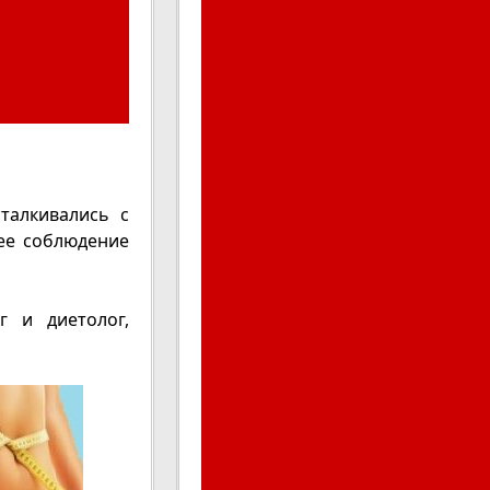
талкивались с
шее соблюдение
г и диетолог,