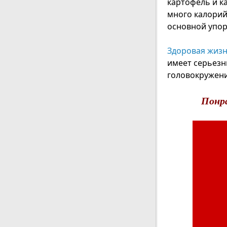
картофель и ка
много калорий.
основной упор
Здоровая жиз
имеет серьезн
головокружен
Понр