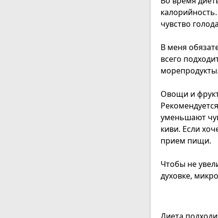
Во время диет
калорийность.
чувство голода
В меня обязат
всего подходи
морепродукты
Овощи и фрукт
Рекомендуется
уменьшают чув
киви. Если хоч
прием пищи.
Чтобы не увел
духовке, микр
Диета подходи