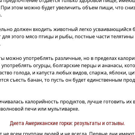
ы предпочтение отдается только здоровой пище, имею
 При этом можно будет увеличить объем пищи, что сни
.
ельно должен входить животный легко усваивающийся 
т для этого мясо птицы и рыбы, постные части телятины
.
ы можно употреблять различные, но в пределах калори
 употреблять огурцы, болгарские перцы и ананасы, кот
ство голода, и капуста любых видов, спаржа, яблоки, ц
ется съесть банан, то пусть он будет единственным прод
ичивалась калорийность продуктов, лучше готовить их в
оволновой печи или мультиварке.
Диета Американские горки: результаты и отзывы.
т не всем группам людей и не всегда. Первые дни имеют