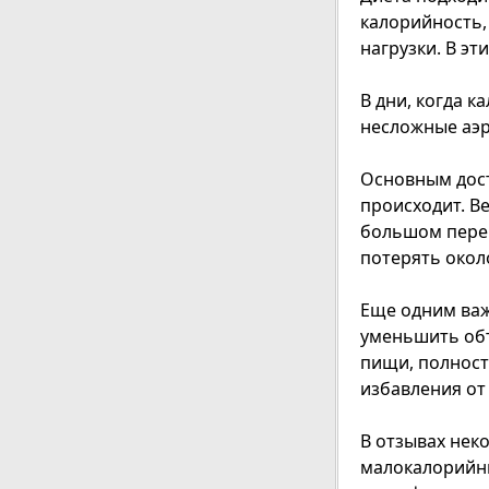
калорийность,
нагрузки. В эт
В дни, когда 
несложные аэ
Основным дост
происходит. Ве
большом переи
потерять окол
Еще одним важ
уменьшить объ
пищи, полност
избавления от
В отзывах нек
малокалорийны