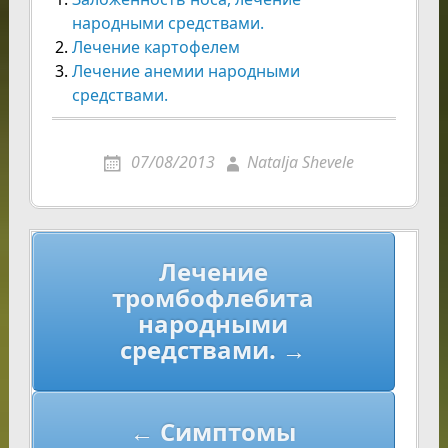
народными средствами.
Лечение картофелем
Лечение анемии народными
средствами.
07/08/2013
Natalja Shevele
Навигация
Лечение
по
тромбофлебита
записям
народными
средствами. →
← Симптомы