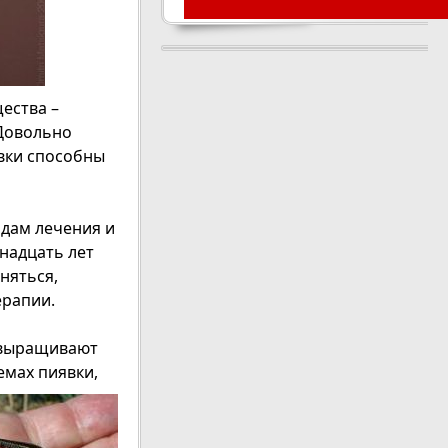
ества –
 Довольно
явки способны
одам лечения и
надцать лет
няться,
ерапии.
й выращивают
емах пиявки,