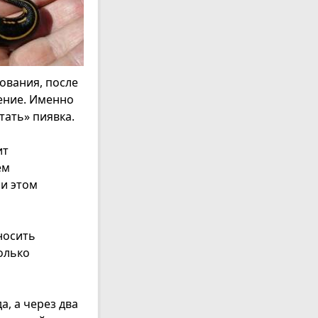
ования, после
ение. Именно
тать» пиявка.
ит
ем
ри этом
еносить
олько
а, а через два