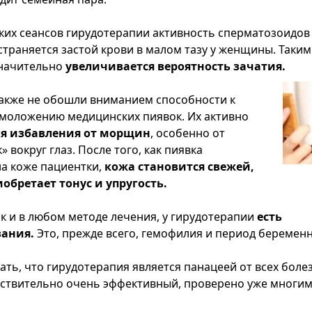
ких сеансов гирудотерапии активность сперматозоидов
страняется застой крови в малом тазу у женщины. Таким
значительно
увеличивается вероятность зачатия.
акже не обошли вниманием способности к
моложению медицинских пиявок. Их активно
я избавления от морщин
, особенно от
» вокруг глаз. После того, как пиявка
на коже пациентки,
кожа становится свежей,
обретает тонус и упругость.
ак и в любом методе лечения, у гирудотерапии
есть
ания.
Это, прежде всего, гемофилия и период беременн
ать, что гирудотерапия является панацеей от всех болез
йствительно очень эффективный, проверено уже многи