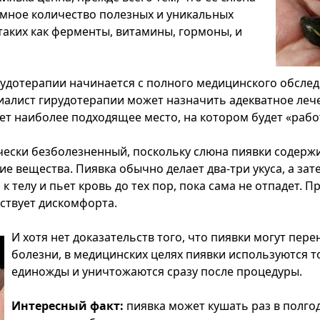
мное количество полезных и уникальных
таких как ферменты, витамины, гормоны, и
удотерапии начинается с полного медицинского обслед
иалист гирудотерапии может назначить адекватное леч
ет наиболее подходящее место, на котором будет «рабо
ически безболезненный, поскольку слюна пиявки содерж
е вещества. Пиявка обычно делает два-три укуса, а зат
к телу и пьет кровь до тех пор, пока сама не отпадет. П
вствует дискомфорта.
И хотя нет доказательств того, что пиявки могут пер
болезни, в медицинских целях пиявки используются т
единожды и уничтожаются сразу после процедуры.
Интересный факт:
пиявка может кушать раз в полгод