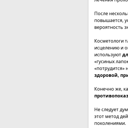
После несколь
повышается, у
вероятность 
Косметологи т
исцелению и о
используют
дл
«гусиных лапок
«потрудится» 
здоровой, при
Конечно же, к
противопоказ
Не следует дум
этот метод де
поколениями.