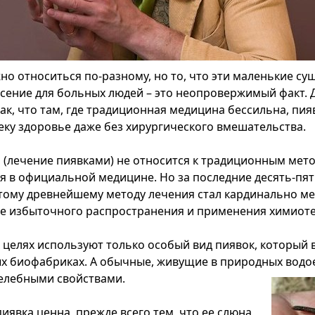
но относиться по-разному, но то, что эти маленькие сущ
сение для больных людей – это неопровержимый факт.
так, что там, где традиционная медицина бессильна, пи
еку здоровье даже без хирургического вмешательства.
 (лечение пиявками) не относится к традиционным мет
я в официальной медицине. Но за последние десять-пят
тому древнейшему методу лечения стал кардинально ме
е избыточного распространения и применения химиот
 целях используют только особый вид пиявок, которы
х биофабриках. А обычные, живущие в природных водо
елебными свойствами.
иявка ценна, прежде всего тем, что ее слюна