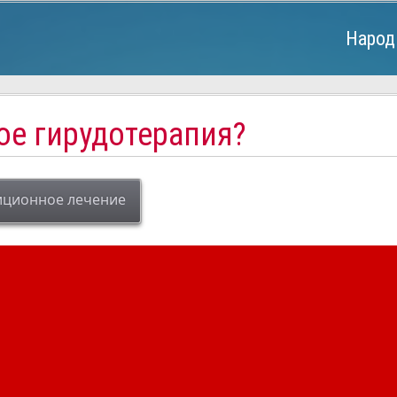
Народ
ое гирудотерапия?
иционное лечение