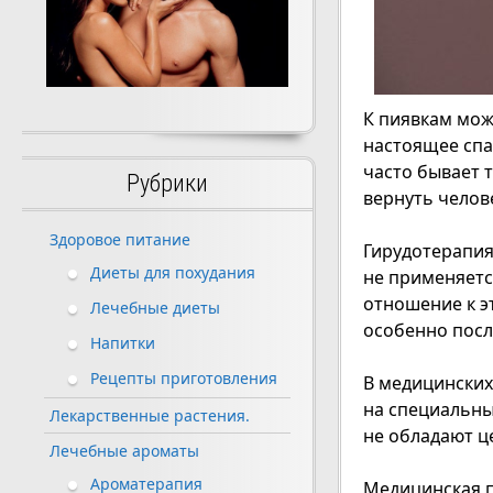
К пиявкам мож
настоящее спа
часто бывает 
Рубрики
вернуть челов
Здоровое питание
Гирудотерапия
Диеты для похудания
не применяетс
отношение к э
Лечебные диеты
особенно посл
Напитки
Рецепты приготовления
В медицинских
на специальны
Лекарственные растения.
не обладают ц
Лечебные ароматы
Ароматерапия
Медицинская п