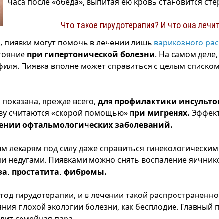
часа после «обеда», выпитая ею кровь становится ст
Что такое гирудотерапия? И что она лечи
, пиявки могут помочь в лечении лишь
варикозного ра
стояние
при гипертонической болезни
. На самом деле,
иля. Пиявка вполне может справиться с целым списко
 показана, прежде всего,
для профилактики инсульто
аву считаются «скорой помощью»
при мигренях.
Эффект
чении офтальмологических заболеваний.
м лекарям под силу даже справиться гинекологическим
и недугами. Пиявками можно снять воспаление яичнико
за, простатита, фибромы.
од гирудотерапии, и в лечении такой распространенно
яния плохой экологии болезни, как бесплодие. Главный 
дит семейная пара.