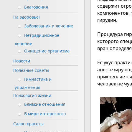
содержит огро
Благовония
компонентов, 
На здоровье!
гирудин.
Заболевания и лечение
Процедура гир
Нетрадиционное
которого спец
лечение
врач определя
Очищение организма
Новости
Ее укус практ
анестезирующи
Полезные советы
прикрепляется 
Гимнастика и
человек не чу
упражнения
Психология жизни
Близкие отношения
В мире интересного
Салон красоты