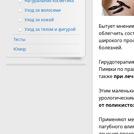
Натуральная косметика
Уход за волосами
Уход за кожей
Бытует мнение
Уход за телом и фигурой
облегчить со
Тесты
широкого проф
болезней.
Юмор
Гирудотерапия
Пиявки по пр
также
при ле
Этим маленьки
урологическим
от поликисто
Применяют мет
пагубного вли
лечения прохо