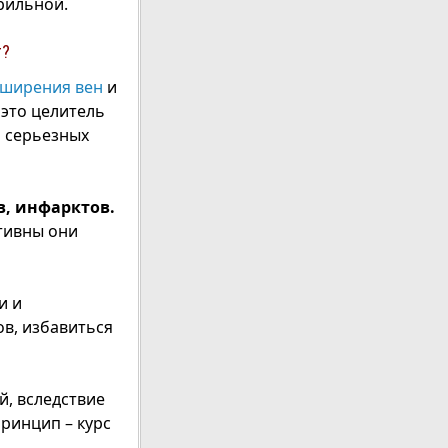
ерильной.
т?
сширения вен
и
 это целитель
м серьезных
в, инфарктов.
ивны они
и и
в, избавиться
й, вследствие
принцип – курс