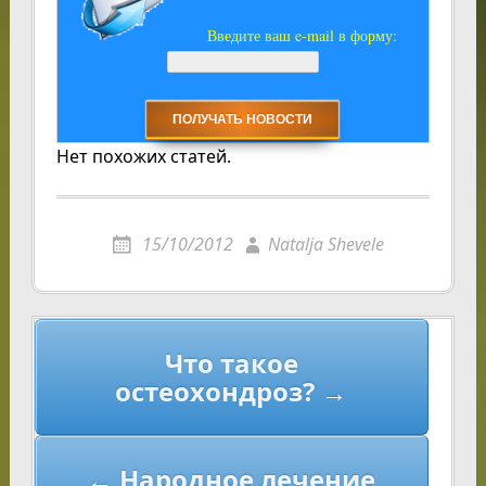
Введите ваш e-mail в форму:
Нет похожих статей.
15/10/2012
Natalja Shevele
Навигация
Что такое
по
остеохондроз? →
записям
← Народное лечение