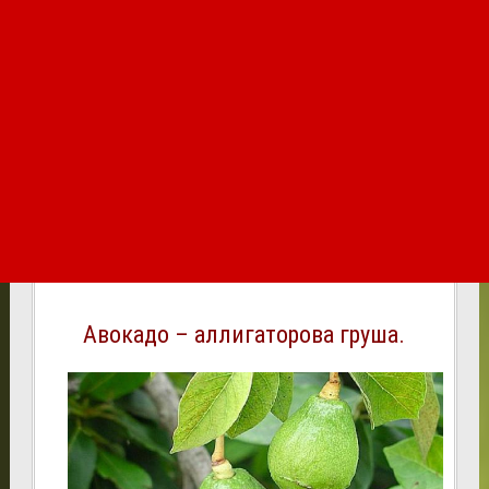
Авокадо – аллигаторова груша.