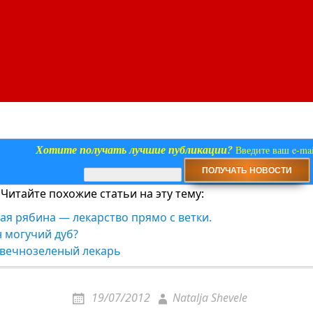
Хотите получать лучшие публикации?
Введите ваш e-mai
Читайте похожие статьи на эту тему:
я рябина — лекарство прямо с ветки.
 могучий дуб?
 вечнозеленый лекарь
19/07/2012
Natalja Shevele