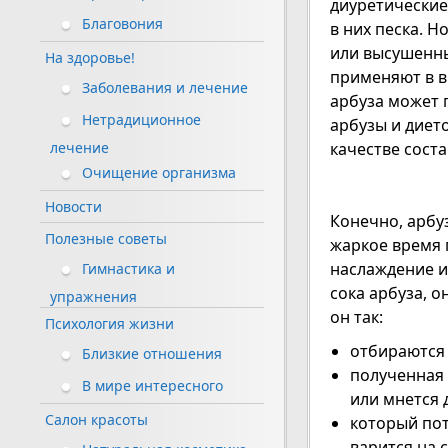
диуретические
Благовония
в них песка. 
или высушенны
На здоровье!
применяют в в
Заболевания и лечение
арбуза может 
Нетрадиционное
арбузы и дието
качестве сост
лечение
Очищение организма
Новости
Конечно, арбу
Полезные советы
жаркое время 
наслаждение и
Гимнастика и
сока арбуза, о
упражнения
он так:
Психология жизни
отбираются 
Близкие отношения
полученная 
В мире интересного
или мнется 
Салон красоты
который пот
варится на