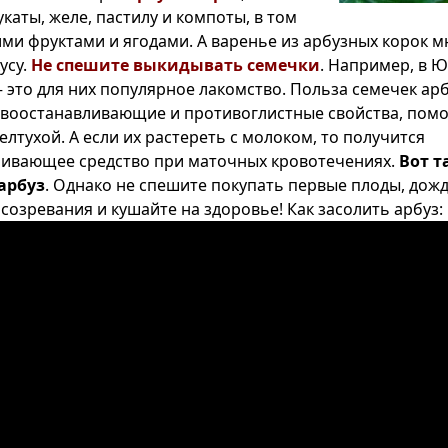
укаты, желе, пастилу и компоты, в том
гими фруктами и ягодами. А варенье из арбузных корок 
усу.
Не спешите выкидывать семечки
. Например, в 
 это для них популярное лакомство. Польза семечек арб
воостанавливающие и противоглистные свойства, пом
елтухой. А если их растереть с молоком, то получится
ивающее средство при маточных кровотечениях.
Вот т
арбуз
. Однако не спешите покупать первые плоды, дож
созревания и кушайте на здоровье! Как засолить арбуз: