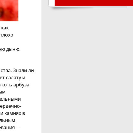
 как
 плохо
с
ую дыню.
ства. Знали ли
ет салату и
якоть арбуза
ным
тельными
сердечно-
и камнях в
ольным
левания —