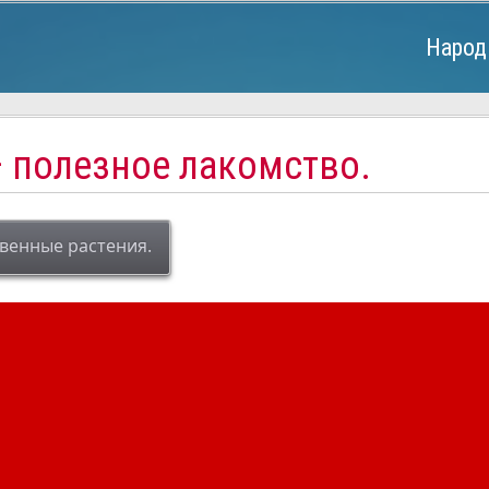
Народ
— полезное лакомство.
венные растения.