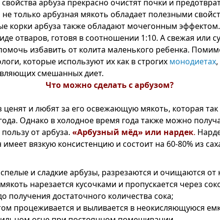
 свойства арбуза прекрасно очистят почки и предотвра
Но не только арбузная мякоть обладает полезными свойс
е корки арбуза также обладают мочегонным эффектом.
иде отваров, готовя в соотношении 1:10. А свежая или с
помочь избавить от колита маленького ребенка. Помимо
логи, которые используют их как в строгих
монодиетах
,
авляющих смешанных диет.
Что можно сделать с арбузом?
з ценят и любят за его освежающую мякоть, которая так
года. Однако в холодное время года также можно получ
 пользу от арбуза.
«Арбузный мёд» или нардек
.
Нарде
н имеет вязкую консистенцию и состоит на 60-80% из сах
спелые и сладкие арбузы, разрезаются и очищаются от 
мякоть нарезается кусочками и пропускается через со
до получения достаточного количества сока;
ом процеживается и выливается в неокисляющуюся емк
 сильном огне при постоянном помешивании.