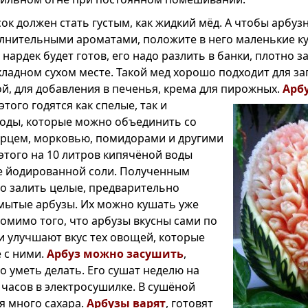
сок должен стать густым, как жидкий мёд. А чтобы арбу
нительными ароматами, положите в него маленькие ку
 нардек будет готов, его надо разлить в банки, плотно з
хладном сухом месте. Такой мед хорошо подходит для з
й, для добавления в печенья, крема для пирожных.
Арб
 этого годятся как спелые, так и
оды, которые можно объединить со
рцем, морковью, помидорами и другими
этого на 10 литров кипячёной воды
не йодированной соли. Полученным
о залить целые, предварительно
ытые арбузы. Их можно кушать уже
Помимо того, что арбузы вкусны сами по
 и улучшают вкус тех овощей, которые
е с ними.
Арбуз можно засушить
,
о уметь делать. Его сушат неделю на
 часов в электросушилке. В сушёной
я много сахара.
Арбузы варят
, готовят