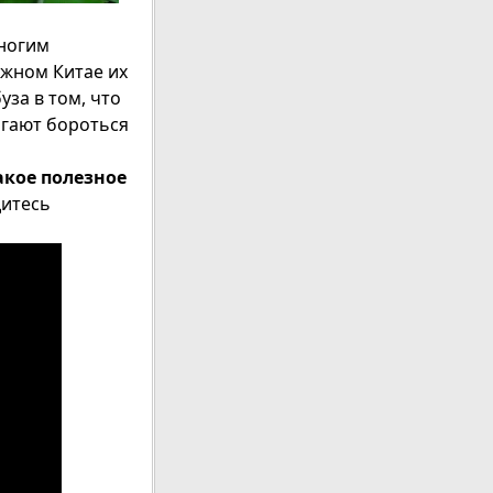
многим
Южном Китае их
уза в том, что
огают бороться
акое полезное
дитесь