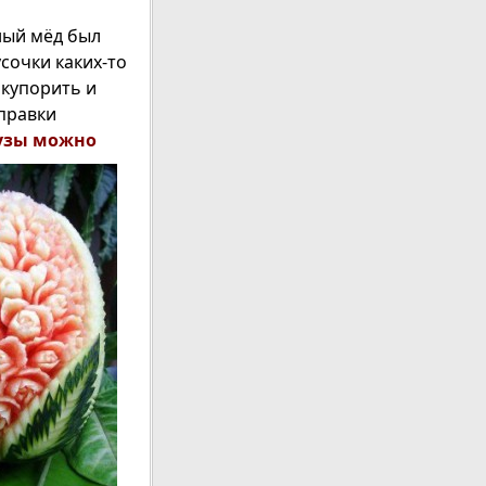
зный мёд был
сочки каких-то
акупорить и
аправки
узы можно