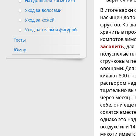
Натуральная косметика
В итоге варки 
Уход за волосами
насыщен допол
Уход за кожей
фруктов. Когда
Уход за телом и фигурой
хранить в про
компотов зимо
Тесты
засолить
, для
Юмор
полуспелые пл
стручковым пе
овощами. Для 
кидают 800 г 
раствором над
тщательно вым
через месяц. 
себе, они еще
солятся вмест
однако это над
воздухе или 14
мякоти имеетс