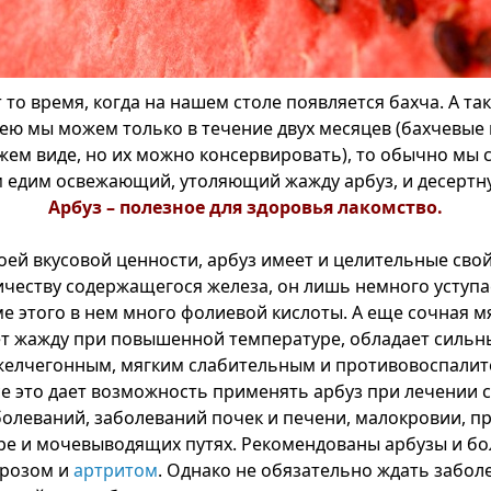
 то время, когда на нашем столе появляется бахча. А так
ею мы можем только в течение двух месяцев (бахчевые
ежем виде, но их можно консервировать), то обычно мы 
 едим освежающий, утоляющий жажду арбуз, и десертн
Арбуз – полезное для здоровья лакомство.
оей вкусовой ценности, арбуз имеет и целительные свой
личеству содержащегося железа, он лишь немного уступа
е этого в нем много фолиевой кислоты. А еще сочная м
т жажду при повышенной температуре, обладает силь
желчегонным, мягким слабительным и противовоспали
се это дает возможность применять арбуз при лечении 
болеваний, заболеваний почек и печени, малокровии, пр
е и мочевыводящих путях. Рекомендованы арбузы и б
ерозом и
артритом
. Однако не обязательно ждать забо