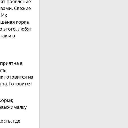
тят появление
твами. Свежие
 Их
ушёная корка
 этого, любят
 так и в
 приятна в
ать
к готовится из
ара. Готовится
корки;
ковыжималку
ость, где