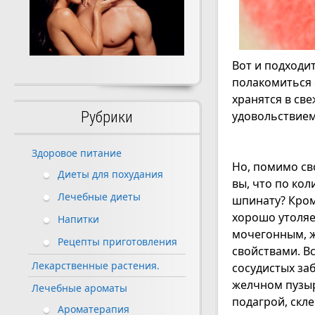
Вот и подходит
полакомиться 
хранятся в св
удовольствием
Рубрики
Здоровое питание
Но, помимо св
Диеты для похудания
вы, что по ко
Лечебные диеты
шпинату? Кром
хорошо утоляе
Напитки
мочегонным, 
Рецепты приготовления
свойствами. В
Лекарственные растения.
сосудистых за
желчном пузыр
Лечебные ароматы
подагрой, скл
Ароматерапия