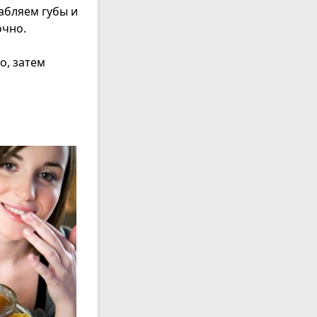
лабляем губы и
очно.
о, затем