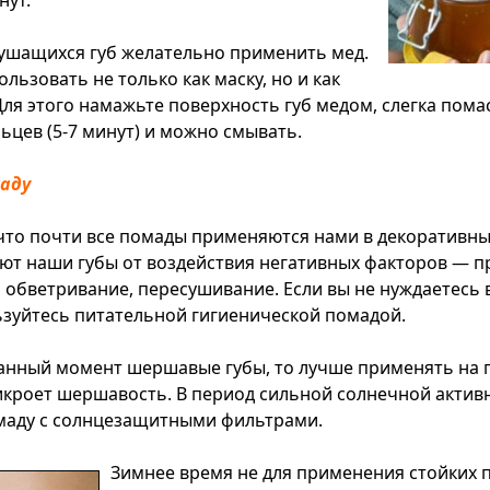
нут.
лушащихся губ желательно применить мед.
льзовать не только как маску, но и как
 Для этого намажьте поверхность губ медом, слегка пома
ьцев (5-7 минут) и можно смывать.
аду
что почти все помады применяются нами в декоративны
т наши губы от воздействия негативных факторов — 
 обветривание, пересушивание. Если вы не нуждаетесь 
льзуйтесь питательной гигиенической помадой.
 данный момент шершавые губы, то лучше применять на п
рикроет шершавость. В период сильной солнечной акти
маду с солнцезащитными фильтрами.
Зимнее время не для применения стойких 