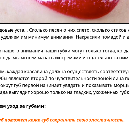
довые уста… Сколько песен о них спето, сколько стихов
а уделяем им минимум внимания. Накрасили помадой и 
 нашего внимания наши губки могут только тогда, когд
 тогда мы можем мазать их кремами и тщательно за ним
им, каждая красавица должна осуществлять соответству
убы являются второй по чувствительности зоной лица по
округ губ первой начинает увядать и показывать морщи
ада выглядит хорошо только на гладких, ухоженных губк
ем уход за губами:
уб поможет коже губ сохранить свою эластичность.