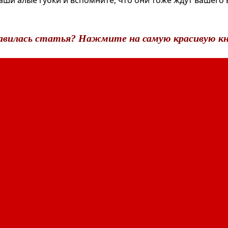
аши алые губки и вспомните, что они тоже ждут вашего
авилась статья? Нажмите на самую красивую кн