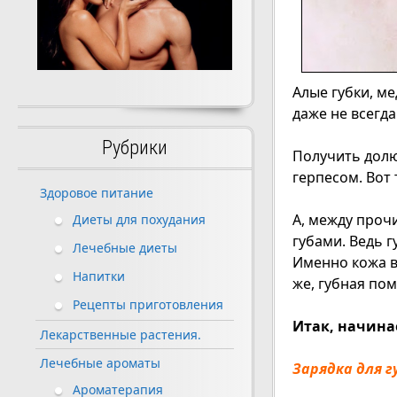
Алые губки, ме
даже не всегд
Рубрики
Получить долю
герпесом. Вот
Здоровое питание
А, между проч
Диеты для похудания
губами. Ведь г
Лечебные диеты
Именно кожа в
Напитки
же, губная пом
Рецепты приготовления
Итак, начина
Лекарственные растения.
Лечебные ароматы
Зарядка для г
Ароматерапия