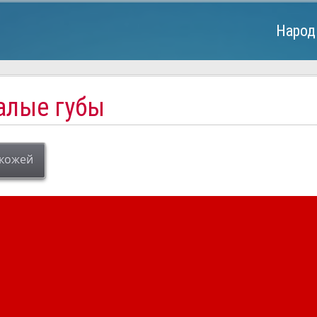
Народ
 алые губы
 кожей