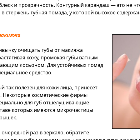
блеск и прозрачность. Контурный карандаш — это не что
 в стержень губная помада, у которой высокое содержа
макияжа
ивычку очищать губы от макияжа
 растягивая кожу, промокая губы ватным
щающим лосьоном. Для устойчивых помад
пециальное средство.
й так полезен для кожи лица, принесет
м. Некоторые косметические фирмы
пециально для губ отшелушивающие
оставе которых имеются микрочастицы
дрышек.
в очередной раз в зеркало, обратите