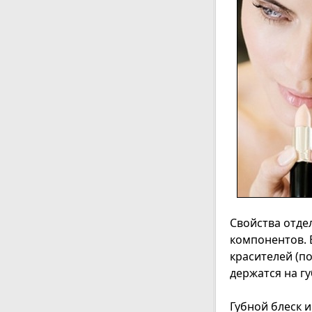
Свойства отде
компонентов. 
красителей (п
держатся на гу
Губной блеск 