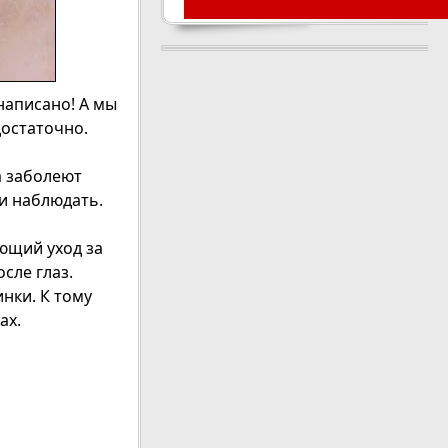
 написано! А мы
достаточно.
а заболеют
и наблюдать.
ющий уход за
сле глаз.
нки. К тому
ах.