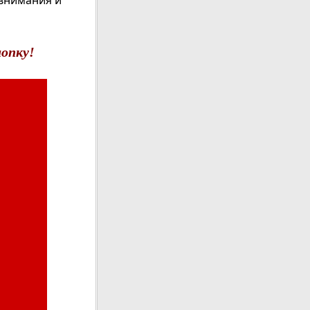
 внимания и
опку!