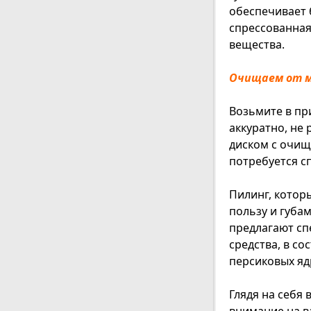
обеспечивает 
спрессованная
вещества.
Очищаем от 
Возьмите в пр
аккуратно, не
диском с очи
потребуется с
Пилинг, которы
пользу и губа
предлагают с
средства, в с
персиковых я
Глядя на себя 