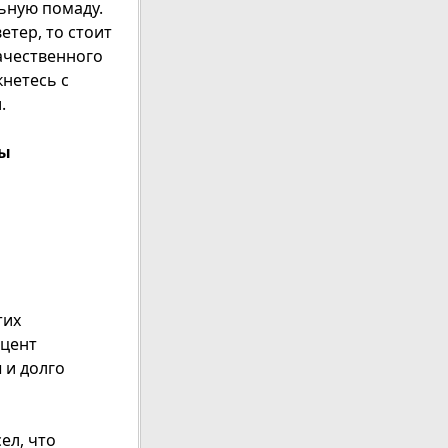
ьную помаду.
етер, то стоит
качественного
кнетесь с
.
ды
тих
оцент
 и долго
ел, что