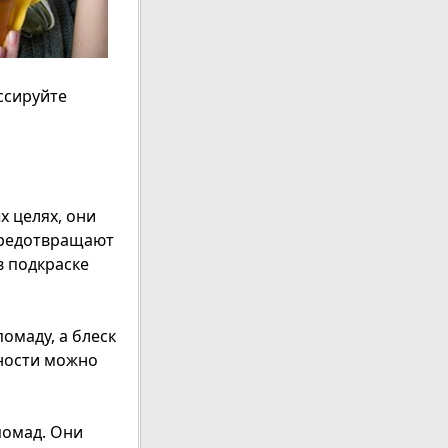
ссируйте
х целях, они
предотвращают
в подкраске
омаду, а блеск
вности можно
помад. Они