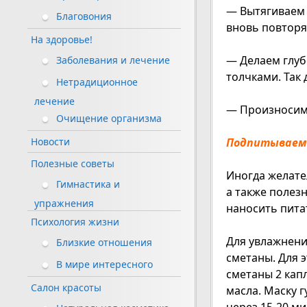
— Вытягиваем г
Благовония
вновь повторя
На здоровье!
— Делаем глуб
Заболевания и лечение
толчками. Так 
Нетрадиционное
лечение
— Произносим э
Очищение организма
Подпитываем
Новости
Полезные советы
Иногда желате
Гимнастика и
а также полез
упражнения
наносить пита
Психология жизни
Для увлажнени
Близкие отношения
сметаны. Для 
В мире интересного
сметаны 2 кап
Салон красоты
масла. Маску 