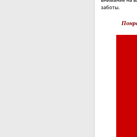
внимание на в
заботы.
Понр