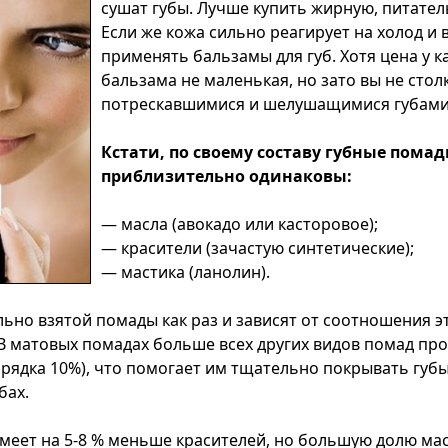
сушат губы. Лучше купить жирную, питател
Если же кожа сильно реагирует на холод и в
применять бальзамы для губ. Хотя цена у 
бальзама не маленькая, но зато вы не стол
потрескавшимися и шелушащимися губами
Кстати, по своему составу губные пома
приблизительно одинаковы:
— масла (авокадо или касторовое);
— красители (зачастую синтетические);
— мастика (ланолин).
льно взятой помады как раз и зависят от соотношения э
В матовых помадах больше всех других видов помад пр
орядка 10%), что помогает им тщательно покрывать губы
бах.
имеет на 5-8 % меньше красителей, но большую долю мас