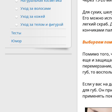
через 15-20 ми
Натуральная косметика
Уход за волосами
Для сухих, ше
Уход за кожей
Его можно испо
легкий скраб.
Уход за телом и фигурой
кончиками пал
Тесты
Юмор
Выбираем пом
Помимо того, 
еще и защищаю
перемерзание,
губ, то воспо
Если у вас на
для губ. Он п
применять по