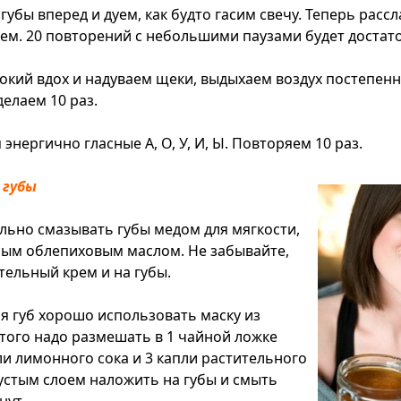
убы вперед и дуем, как будто гасим свечу. Теперь расс
ем. 20 повторений с небольшими паузами будет достат
окий вдох и надуваем щеки, выдыхаем воздух постепенн
делаем 10 раз.
нергично гласные А, О, У, И, Ы. Повторяем 10 раз.
 губы
льно смазывать губы медом для мягкости,
ным облепиховым маслом. Не забывайте,
тельный крем и на губы.
я губ хорошо использовать маску из
этого надо размешать в 1 чайной ложке
ли лимонного сока и 3 капли растительного
густым слоем наложить на губы и смыть