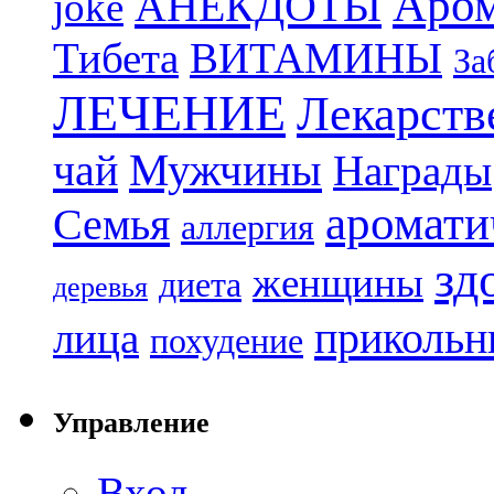
Аром
АНЕКДОТЫ
joke
Тибета
ВИТАМИНЫ
За
ЛЕЧЕНИЕ
Лекарств
чай
Мужчины
Награды
аромати
Семья
аллергия
зд
женщины
диета
деревья
прикольн
лица
похудение
Управление
Вход