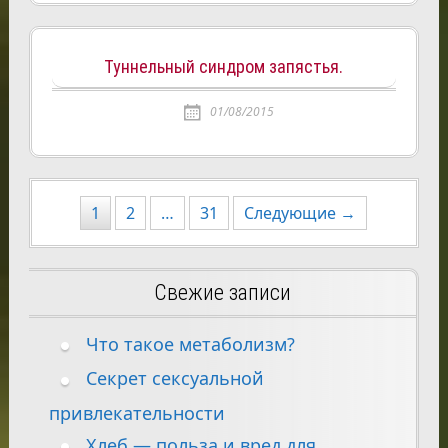
Туннельный синдром запястья.
01/08/2015
Навигация
1
2
…
31
Следующие →
по
записям
Свежие записи
Что такое метаболизм?
Секрет сексуальной
привлекательности
Хлеб — польза и вред для