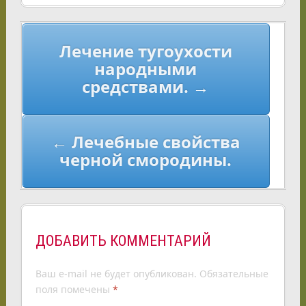
Навигация
Лечение тугоухости
по
народными
записям
средствами. →
← Лечебные свойства
черной смородины.
ДОБАВИТЬ КОММЕНТАРИЙ
Ваш e-mail не будет опубликован.
Обязательные
поля помечены
*