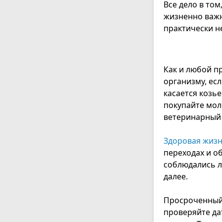
Все дело в то
жизненно важн
практически н
Как и любой п
организму, ес
касается козь
покупайте мол
ветеринарный 
Здоровая жиз
переходах и об
соблюдались л
далее.
Просроченный 
проверяйте дат