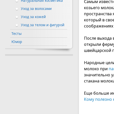
Натуральная косметика
Самым известн
козьего молок
Уход за волосами
пространства я
Уход за кожей
который в свое
Уход за телом и фигурой
соображениях н
Тесты
После выхода в
Юмор
открыли ферму
швейцарской 
Народные цели
молоко при
па
значительно у
стакана молок
Еще больше ин
Кому полезно 