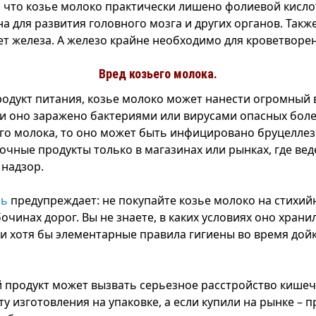
м, что козье молоко практически лишено фолиевой кисло
а для развития головного мозга и других органов. Такж
ет железа. А железо крайне необходимо для кроветворе
Вред козьего молока.
родукт питания, козье молоко может нанести огромный 
ли оно заражено бактериями или вирусами опасных боле
его молока, то оно может быть инфицировано бруцелле
очные продукты только в магазинах или рынках, где вед
надзор.
нь
предупреждает: не покупайте козье молоко на стихий
очинах дорог. Вы не знаете, в каких условиях оно храни
и хотя бы элементарные правила гигиены во время дойк
продукт может вызвать серьезное расстройство кишеч
у изготовления на упаковке, а если купили на рынке – 