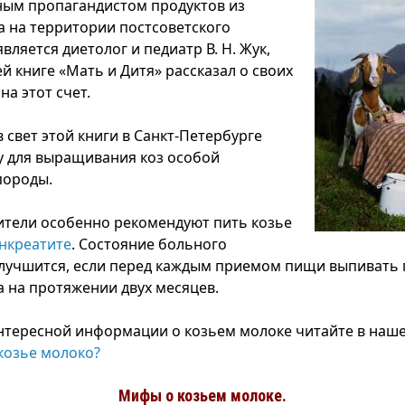
ым пропагандистом продуктов из
а на территории постсоветского
вляется диетолог и педиатр В. Н. Жук,
й книге «Мать и Дитя» рассказал о своих
а этот счет.
 свет этой книги в Санкт-Петербурге
 для выращивания коз особой
породы.
тели особенно рекомендуют пить козье
нкреатите
. Состояние больного
лучшится, если перед каждым приемом пищи выпивать 
а на протяжении двух месяцев.
тересной информации о козьем молоке читайте в наш
козье молоко?
Мифы о козьем молоке.