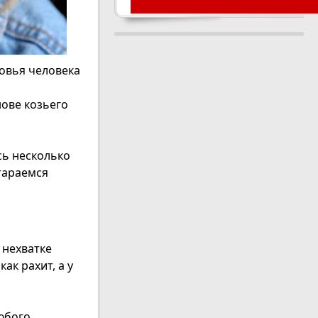
овья человека
нове козьего
сь несколько
тараемся
 нехватке
ак рахит, а у
юбого