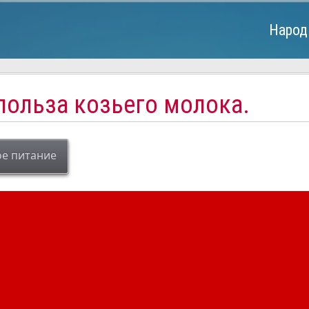
Народ
польза козьего молока.
е питание