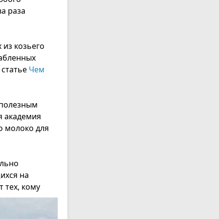
ва раза
 из козьего
лабленных
 статье
Чем
 полезным
я академия
о молоко для
ально
ихся на
 тех, кому