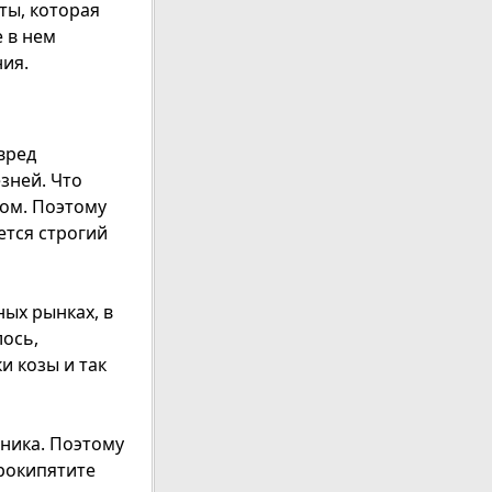
ты, которая
е в нем
ния.
вред
зней. Что
зом. Поэтому
ется строгий
ных рынках, в
лось,
и козы и так
ника. Поэтому
прокипятите