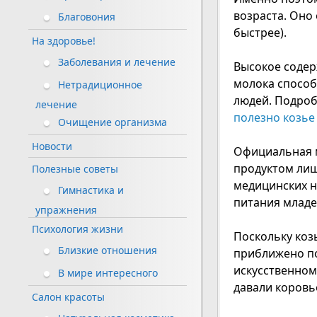
возраста. Оно
Благовония
быстрее).
На здоровье!
Заболевания и лечение
Высокое содер
молока способ
Нетрадиционное
людей. Подроб
лечение
полезно козье
Очищение организма
Новости
Официальная м
продуктом лиш
Полезные советы
медицинских н
Гимнастика и
питания младе
упражнения
Психология жизни
Поскольку коз
Близкие отношения
приближено по
искусственном
В мире интересного
давали коровь
Салон красоты