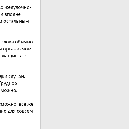
во желудочно-
 и вполне
ем остальным
 молока обычно
ся организмом
ержащиеся в
дки случаи,
Грудное
зможно.
зможно, все же
нно для совсем