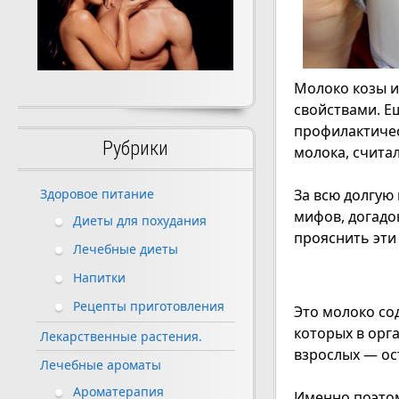
Молоко козы и
свойствами. Е
профилактичес
Рубрики
молока, счита
За всю долгую
Здоровое питание
мифов, догадо
Диеты для похудания
прояснить эти
Лечебные диеты
Напитки
Рецепты приготовления
Это молоко со
которых в орга
Лекарственные растения.
взрослых — ос
Лечебные ароматы
Ароматерапия
Именно поэтом