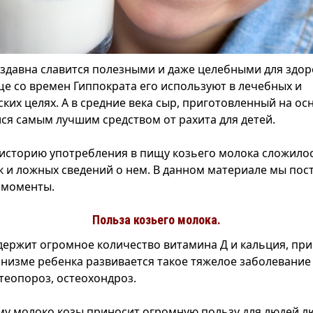
здавна славится полезными и даже целебными для здор
ще со времен Гиппократа его используют в лечебных и
ких целях. А в средние века сыр, приготовленный на ос
лся самым лучшим средством от рахита для детей.
 историю употребления в пищу козьего молока сложило
к и ложных сведений о нем. В данном материале мы пос
 моменты.
Польза козьего молока.
держит огромное количество витамина Д и кальция, при
низме ребенка развивается такое тяжелое заболевание к
теопороз, остеохондроз.
у молоко козы приносит огромную пользу для людей л