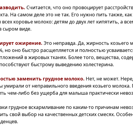
разводить.
Считается, что оно провоцирует расстройст
та. На самом деле это не так. Его нужно пить также, как
всех коровье молоко: детям до двух лет кипятить, а вс
в сыром виде.
ирует ожирение.
Это неправда. Да, жирность козьего
4%, но оно быстро расщепляется и полностью усваивает
отложений в жировых тканях. Более того, вещества, сод
способствуют быстрому выведению холестерина.
остью заменить грудное молоко.
Нет, не может. Нере
ы умирали от неправильного введения козьего молока. 
ть чем-либо без ущерба для малыша практически нево
-таки грудное вскармливание по каким-то причинам нево
ить свой выбор на качественных детских смесях. Особе
денцев.