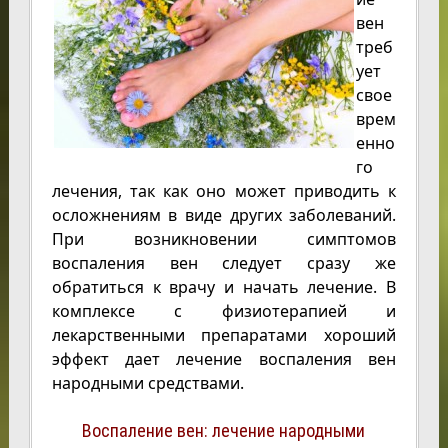
вен
треб
ует
свое
врем
енно
го
лечения, так как оно может приводить к
осложнениям в виде других заболеваний.
При возникновении симптомов
воспаления вен следует сразу же
обратиться к врачу и начать лечение. В
комплексе с физиотерапией и
лекарственными препаратами хороший
эффект дает лечение воспаления вен
народными средствами.
Воспаление вен: лечение народными