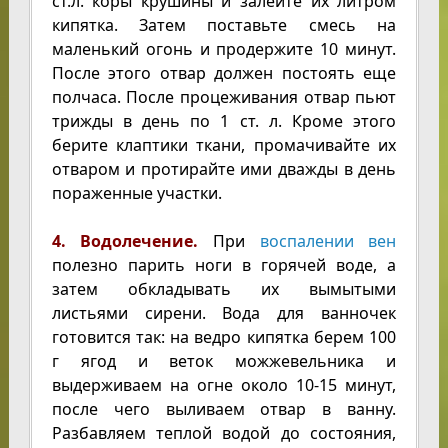
ст.л. коры крушины и залейте их литром
кипятка. Затем поставьте смесь на
маленький огонь и продержите 10 минут.
После этого отвар должен постоять еще
полчаса. После процеживания отвар пьют
трижды в день по 1 ст. л. Кроме этого
берите клаптики ткани, промачивайте их
отваром и протирайте ими дважды в день
пораженные участки.
4. Водолечение.
При
воспалении вен
полезно парить ноги в горячей воде, а
затем обкладывать их вымытыми
листьями сирени. Вода для ванночек
готовится так: на ведро кипятка берем 100
г ягод и веток можжевельника и
выдерживаем на огне около 10-15 минут,
после чего выливаем отвар в ванну.
Разбавляем теплой водой до состояния,