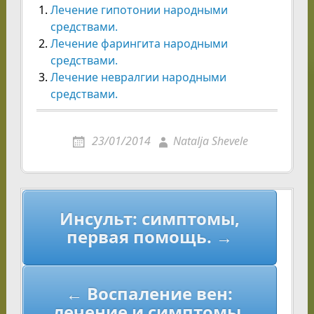
Лечение гипотонии народными
средствами.
Лечение фарингита народными
средствами.
Лечение невралгии народными
средствами.
23/01/2014
Natalja Shevele
Навигация
Инсульт: симптомы,
по
первая помощь. →
записям
← Воспаление вен:
лечение и симптомы.