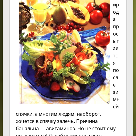
ир
од
а
пр
ос
ып
ае
тс
я
по
сл
е
зи
мн
ей
спячки, а многим людям, наоборот,
хочется в спячку залечь. Причина
банальна — авитаминоз. Но не стоит ему
поддаваться! Давайте вместе искать