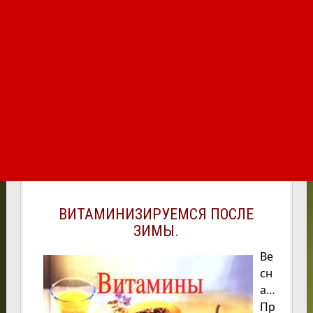
ВИТАМИНИЗИРУЕМСЯ ПОСЛЕ
ЗИМЫ.
Ве
сн
а…
Пр