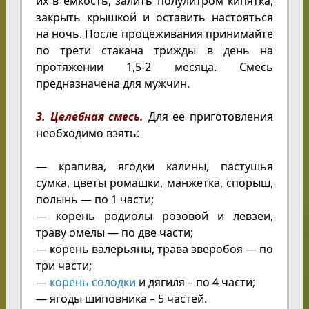
их в емкость, залить полулитром кипятка,
закрыть крышкой и оставить настояться
на ночь. После процеживания принимайте
по трети стакана трижды в день на
протяжении 1,5-2 месяца. Смесь
предназначена для мужчин.
3. Целебная смесь.
Для ее приготовления
необходимо взять:
— крапива, ягодки калины, пастушья
сумка, цветы ромашки, манжетка, спорыш,
полынь — по 1 части;
— корень родиолы розовой и левзеи,
траву омелы — по две части;
— корень валерьяны, трава зверобоя — по
три части;
—
корень солодки
и дягиля – по 4 части;
— ягоды шиповника – 5 частей.