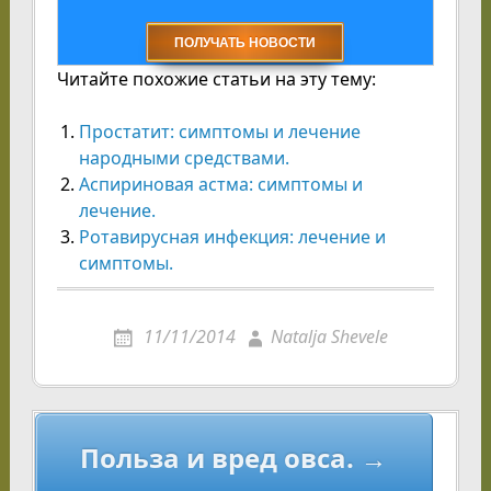
Читайте похожие статьи на эту тему:
Простатит: симптомы и лечение
народными средствами.
Аспириновая астма: симптомы и
лечение.
Ротавирусная инфекция: лечение и
симптомы.
11/11/2014
Natalja Shevele
Навигация
Польза и вред овса. →
по