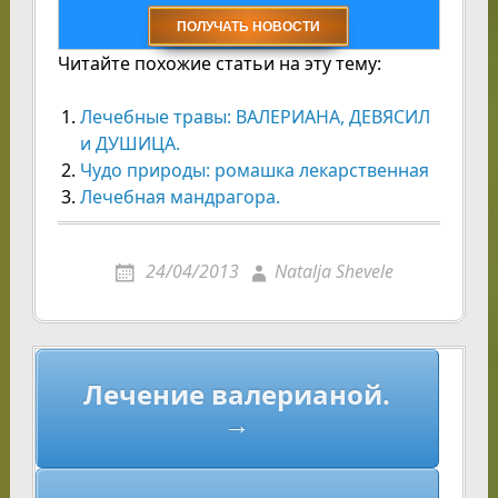
Читайте похожие статьи на эту тему:
Лечебные травы: ВАЛЕРИАНА, ДЕВЯСИЛ
и ДУШИЦА.
Чудо природы: ромашка лекарственная
Лечебная мандрагора.
24/04/2013
Natalja Shevele
Навигация
Лечение валерианой.
по
→
записям