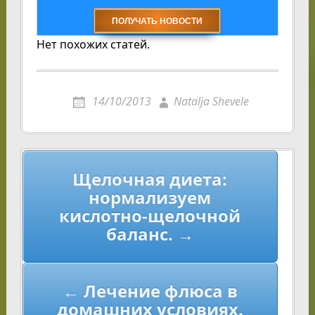
Нет похожих статей.
14/10/2013
Natalja Shevele
Навигация
Щелочная диета:
по
нормализуем
записям
кислотно-щелочной
баланс. →
← Лечение флюса в
домашних условиях.