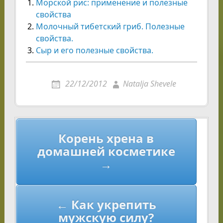
Морской рис: применение и полезные
свойства
Молочный тибетский гриб. Полезные
свойства.
Сыр и его полезные свойства.
22/12/2012
Natalja Shevele
Навигация
Корень хрена в
по
домашней косметике
записям
→
← Как укрепить
мужскую силу?