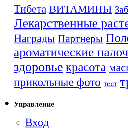
Тибета
ВИТАМИНЫ
Заб
Лекарственные раст
Пол
Награды
Партнеры
ароматические пало
здоровье
красота
мас
т
прикольные фото
тест
Управление
Вход