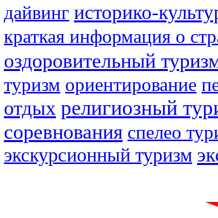
историко-культу
дайвинг
краткая информация о стр
оздоровительный туриз
туризм
ориентирование
п
религиозный тур
отдых
соревнования
спелео тур
экскурсионный туризм
эк