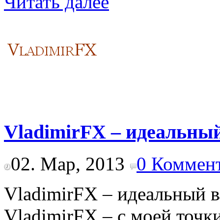
Читать далее
VladimirFX – идеальны
02. Мар, 2013
0 Коммен
VladimirFX – идеальный в
VladimirFX – с моей точк