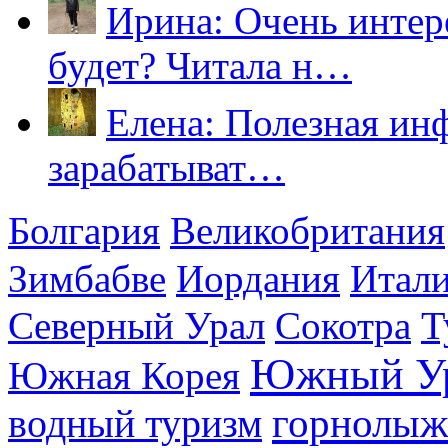
Ирина: Очень интер
будет? Читала н…
Елена: Полезная инф
зарабатыват…
Болгария
Великобритания
Зимбабве
Иордания
Итал
Т
Северный Урал
Сокотра
Южный У
Южная Корея
горнолыж
водный туризм