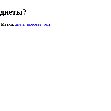
 диеты?
Метки:
диета
,
здоровье
,
тест