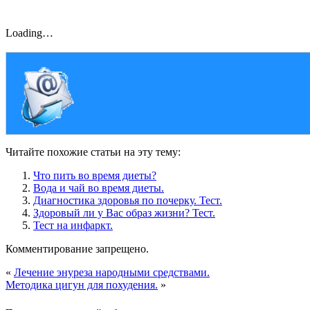
Loading…
Читайте похожие статьи на эту тему:
Что пить во время диеты?
Вода и чай во время диеты.
Диагностика здоровья по почерку. Тест.
Здоровый ли у Вас образ жизни? Тест.
Тест на инфаркт.
Комментирование запрещено.
«
Лечение энуреза народными средствами.
Методика цигун для похудения.
»