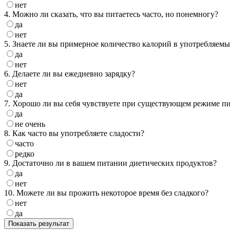
нет
4. Можно ли сказать, что вы питаетесь часто, но понемногу?
да
нет
5. Знаете ли вы примерное количество калорий в употребляем
да
нет
6. Делаете ли вы ежедневно зарядку?
нет
да
7. Хорошо ли вы себя чувствуете при существующем режиме п
да
не очень
8. Как часто вы употребляете сладости?
часто
редко
9. Достаточно ли в вашем питании диетических продуктов?
да
нет
10. Можете ли вы прожить некоторое время без сладкого?
нет
да