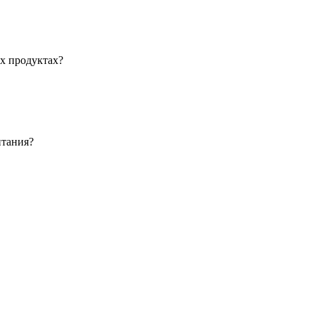
ых продуктах?
итания?