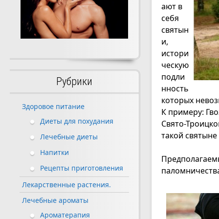
ают в
себя
святын
и,
истори
ческую
подли
Рубрики
нность
которых невоз
Здоровое питание
К примеру: Гв
Диеты для похудания
Свято-Троицко
такой святыне 
Лечебные диеты
Напитки
Предполагаемы
Рецепты приготовления
паломничества
Лекарственные растения.
Лечебные ароматы
Ароматерапия