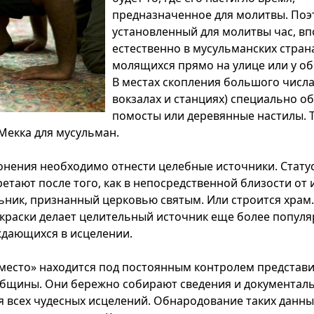
предназначенное для молитвы. Поэт
установленный для молитвы час, вп
естественно в мусульманских стран
молящихся прямо на улице или у о
В местах скопления большого числа
вокзалах и станциях) специально о
помосты или деревянные настилы. 
Мекка для мусульман.
онения необходимо отнести целебные источники. Статус
ретают после того, как в непосредственной близости от
ьник, признанный церковью святым. Или строится храм
краски делает целительный источник еще более попул
дающихся в исцелении.
 место» находится под постоянным контролем представ
бщины. Они бережно собирают сведения и документал
 всех чудесных исцелений. Обнародование таких данны