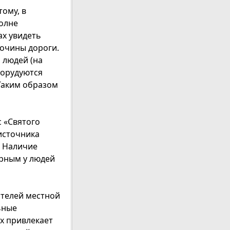
ому, в
олне
ах увидеть
бочины дороги.
 людей (на
борудуются
Таким образом
 «Святого
 источника
. Наличие
ярным у людей
ителей местной
ьные
х привлекает