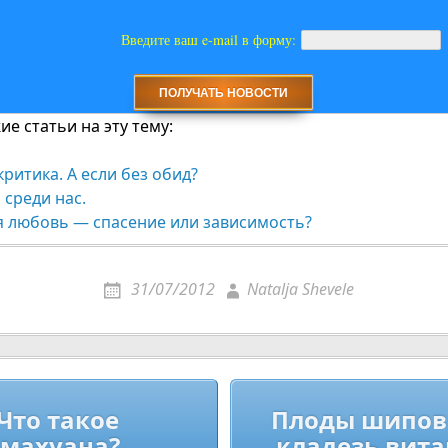
Введите ваш e-mail в форму:
е статьи на эту тему:
критика. А если без обид?
 среди нас.
 любовь — спасение или зависимость?
31/07/2012
Natalja Shevele
ия
Что такое
Плоды шипов
махуана?
кладезь вит