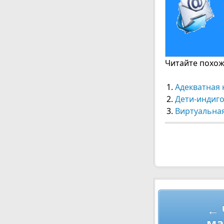
Читайте похожи
Адекватная 
Дети-индиго
Виртуальная
Навигац
← 
по
ма