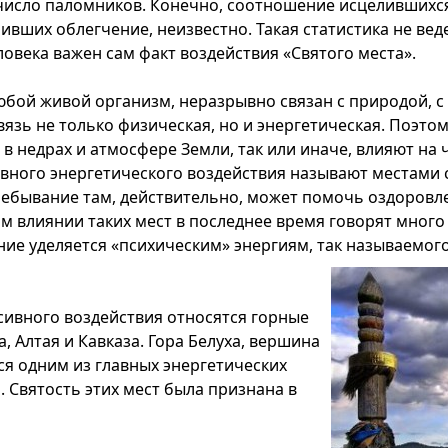
исло паломников. Конечно, соотношение исцелившихся
ивших облегчение, неизвестно. Такая статистика не веде
овека важен сам факт воздействия «Святого места».
любой живой организм, неразрывно связан с природой, 
вязь не только физическая, но и энергетическая. Поэтом
в недрах и атмосфере Земли, так или иначе, влияют на 
вного энергетического воздействия называют местами 
ебывание там, действительно, может помочь оздоровл
м влиянии таких мест в последнее время говорят много 
ие уделяется «психическим» энергиям, так называемого
сивного воздействия относятся горные
, Алтая и Кавказа. Гора Белуха, вершина
ся одним из главных энергетических
. Святость этих мест была признана в