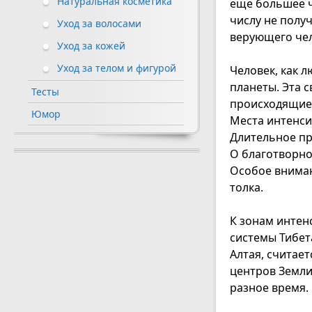
Натуральная косметика
еще большее ч
числу не получ
Уход за волосами
верующего чел
Уход за кожей
Уход за телом и фигурой
Человек, как 
планеты. Эта с
Тесты
происходящие 
Юмор
Места интенси
Длительное пр
О благотворно
Особое вниман
толка.
К зонам интен
системы Тибета
Алтая, считает
центров Земли
разное время.