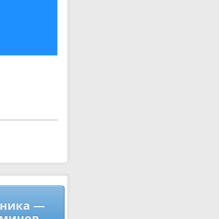
ника —
аминов.