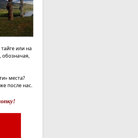
тайге или на
, обозначая,
ти» места?
же после нас.
опку!