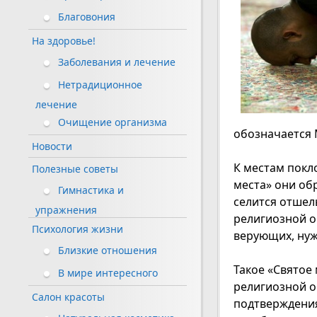
Благовония
На здоровье!
Заболевания и лечение
Нетрадиционное
лечение
Очищение организма
обозначается 
Новости
К местам покл
Полезные советы
места» они об
Гимнастика и
селится отшел
упражнения
религиозной о
Психология жизни
верующих, нуж
Близкие отношения
Такое «Святое
В мире интересного
религиозной о
Салон красоты
подтверждения