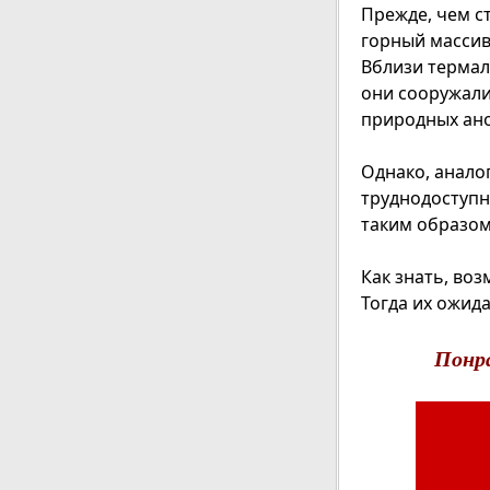
Прежде, чем с
горный массив
Вблизи термал
они сооружали
природных ан
Однако, анало
труднодоступн
таким образом
Как знать, во
Тогда их ожид
Понр