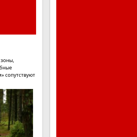
 зоны,
ебные
» сопутствуют