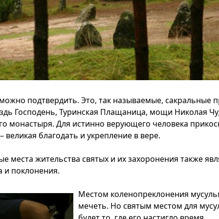
можно подтвердить. Это, так называемые, сакральные 
оздь Господень, Туринская Плащаница, мощи Николая Ч
го монастыря. Для истинно верующего человека прикос
– великая благодать и укрепление в вере.
е места жительства святых и их захоронения также яв
 и поклонения.
Местом коленопреклонения мусуль
мечеть. Но святым местом для мус
будет то, где его настигло время,