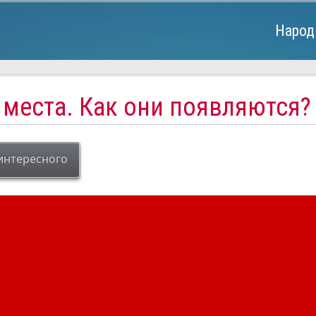
Народ
 места. Как они появляются?
интересного