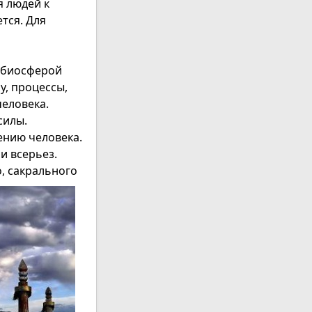
 людей к
тся. Для
с биосферой
у, процессы,
человека.
силы.
ению человека.
и всерьез.
, сакрального