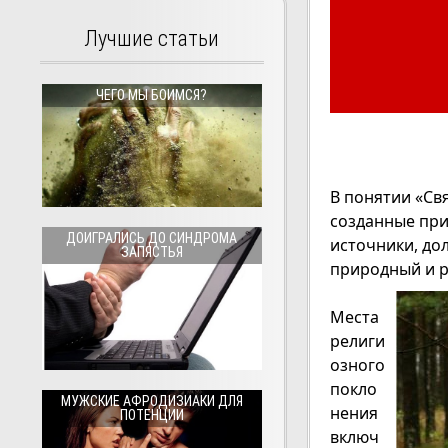
Лучшие статьи
ЧЕГО МЫ БОИМСЯ?
В понятии «Св
созданные при
ДОИГРАЛИСЬ ДО СИНДРОМА
источники, до
ЗАПЯСТЬЯ
природный и 
Места
религи
озного
покло
МУЖСКИЕ АФРОДИЗИАКИ ДЛЯ
нения
ПОТЕНЦИИ
включ