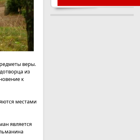
предметы веры.
удотворца из
новение к
ляются местами
ман является
ульманина