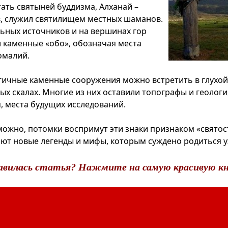
тать святыней буддизма, Алханай –
, служил святилищем местных шаманов.
ьных источников и на вершинах гор
 каменные «обо», обозначая места
омалий.
гичные каменные сооружения можно встретить в глухой 
ых скалах. Многие из них оставили топографы и геологи
, места будущих исследований.
зможно, потомки воспримут эти знаки признаком «святос
ают новые легенды и мифы, которым суждено родиться у
авилась статья? Нажмите на самую красивую кн