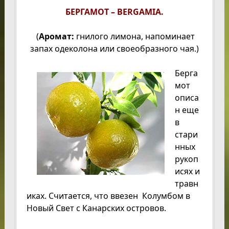
БЕРГАМОТ – BERGAMIA.
(
Аромат:
гнилого лимона, напоминает
запах одеколона или своеобразного чая.)
Берга
мот
описа
н еще
в
стари
нных
рукоп
исях и
травн
иках. Считается, что ввезен Колумбом в
Новый Свет с Канарских островов.