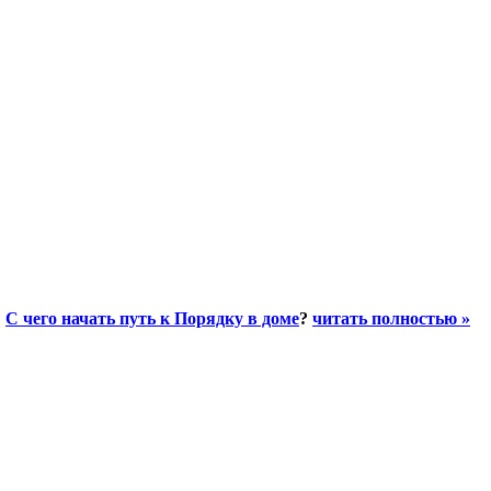
?
С чего начать путь к Порядку в доме
?
читать полностью »