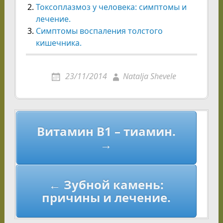
Токсоплазмоз у человека: симптомы и
лечение.
Симптомы воспаления толстого
кишечника.
23/11/2014
Natalja Shevele
Навигация
Витамин B1 – тиамин.
по
→
записям
← Зубной камень:
причины и лечение.