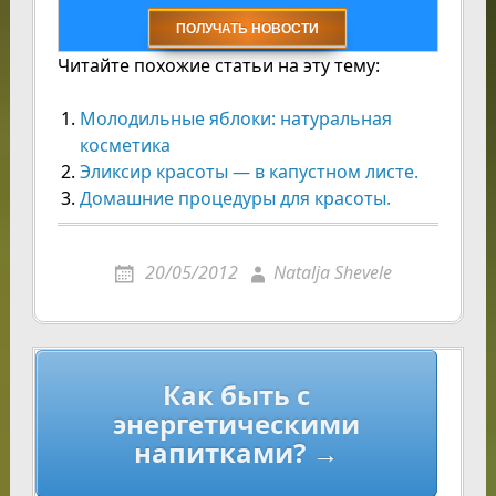
Читайте похожие статьи на эту тему:
Молодильные яблоки: натуральная
косметика
Эликсир красоты — в капустном листе.
Домашние процедуры для красоты.
20/05/2012
Natalja Shevele
Навигация
Как быть с
по
энергетическими
записям
напитками? →