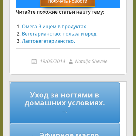
Читайте похожие статьи на эту тему:
Омега-3 ищем в продуктах
Вегетарианство: польза и вред.
Лактовегетарианство.
19/05/2014
Natalja Shevele
Навигация
Уход за ногтями в
по
домашних условиях.
записям
→
← Эфирное масло