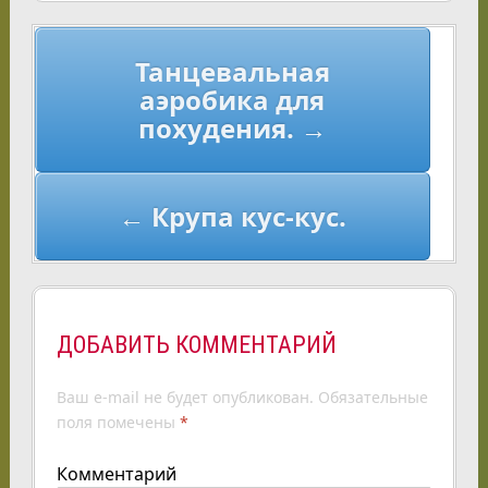
Навигация
Танцевальная
по
аэробика для
записям
похудения. →
← Крупа кус-кус.
ДОБАВИТЬ КОММЕНТАРИЙ
Ваш e-mail не будет опубликован.
Обязательные
поля помечены
*
Комментарий