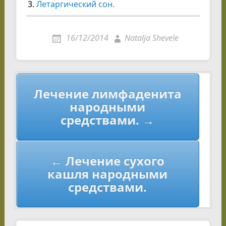
Летаргический сон.
16/12/2014
Natalja Shevele
Навигация
Лечение лимфаденита
по
народными
записям
средствами. →
← Лечение сухого
кашля народными
средствами.