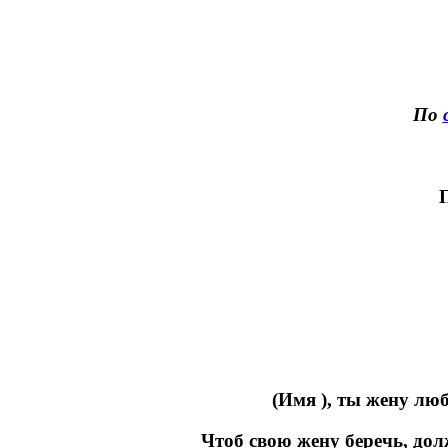
По
(Имя ), ты жену люб
Чтоб свою жену беречь, дол