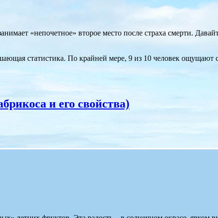
анимает «непочетное» второе место после страха смерти. Давай
шающая статистика. По крайней мере, 9 из 10 человек ощущают с
абрикоса и его свойства)
ых» летних фруктов. Эта радость – в солнечном окрасе, ярком вк