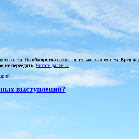
шнего веса. Но
обжорство
грозит не только ожирением.
Вред пе
ак не переедать
.
Читать далее
→
арий
ичных выступлений?