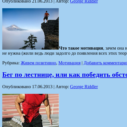
Опубликовано
21.06.2013
|
Автор:
George Riddler
Что такое мотивация
, зачем она
не нужна (жили ведь люди задолго до появления всех этих тео
Рубрика:
Живем позитивно
,
Мотивация
|
Добавить комментари
Бег по лестнице, или как победить обс
Опубликовано
17.06.2013
|
Автор:
George Riddler