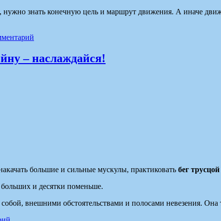
и, нужно знать конечную цель и маршрут движения. А иначе дви
мментарий
йну – наслаждайся!
, накачать большие и сильные мускулы, практиковать
бег трусцой
о больших и десятки поменьше.
обой, внешними обстоятельствами и полосами невезения. Она то
рий