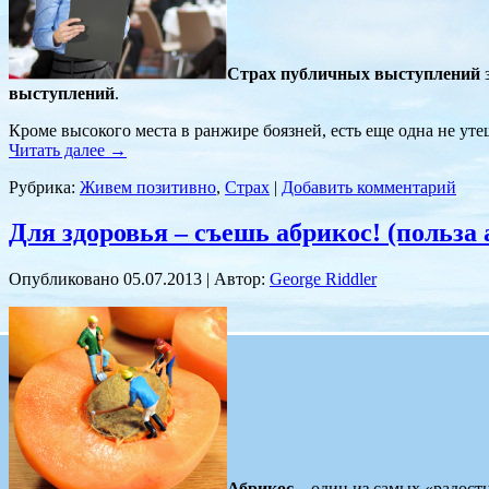
Страх публичных выступлений
з
выступлений
.
Кроме высокого места в ранжире боязней, есть еще одна не уте
Читать далее
→
Рубрика:
Живем позитивно
,
Страх
|
Добавить комментарий
Для здоровья – съешь абрикос! (польза 
Опубликовано
05.07.2013
|
Автор:
George Riddler
Абрикос
– один из самых «радостн