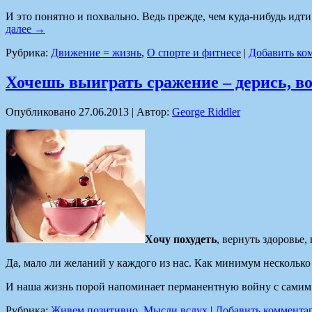
И это понятно и похвально. Ведь прежде, чем куда-нибудь идт
далее
→
Рубрика:
Движение = жизнь
,
О спорте и фитнесе
|
Добавить ко
Хочешь выиграть сражение – дерись, во
Опубликовано
27.06.2013
|
Автор:
George Riddler
Хочу похудеть
, вернуть здоровье
Да, мало ли желаний у каждого из нас. Как минимум нескольк
И наша жизнь порой напоминает перманентную войну с самим с
Рубрика:
Живем позитивно
,
Мысли вслух
|
Добавить коммента