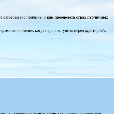
те разберем его причины и
как преодолеть страх публичных
ерьезное волнение, когда надо выступить перед аудиторией.
усе, а «лекарская»
польза абрикоса
и вовсе не поддается