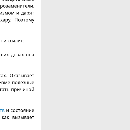
арозаменители.
измом и дарят
хару. Поэтому
 и ксилит:
ших дозах она
ах. Оказывает
низме полезные
стать причиной
ств
и состояние
 как вызывает