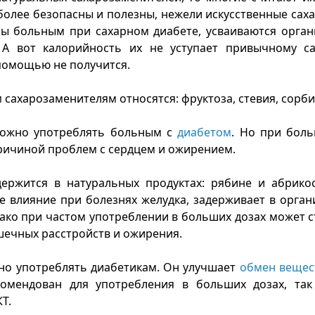
более безопасны и полезны, нежели искусственные сах
ы больным при сахарном диабете, усваиваются орган
 А вот калорийность их не уступает привычному са
 помощью не получится.
сахарозаменителям относятся: фруктоза, стевия, сорбит
жно употреблять больным с
диабетом
. Но при боль
ричиной проблем с сердцем и ожирением.
ержится в натуральных продуктах: рябине и абрикос
 влияние при болезнях желудка, задерживает в орга
ако при частом употреблении в больших дозах может 
ечных расстройств и ожирения.
о употреблять диабетикам. Он улучшает
обмен веще
комендован для употребления в больших дозах, так
Т.