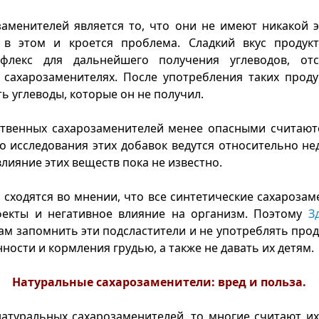
аменителей является то, что они не имеют никакой 
 в этом и кроется проблема. Сладкий вкус продукт
флекс для дальнейшего получения углеводов, от
 сахарозаменителях. После употребления таких прод
ь углеводы, которые он не получил.
ственных сахарозаменителей менее опасными считают
о исследования этих добавок ведутся относительно не
лияние этих веществ пока не известно.
 сходятся во мнении, что все синтетические сахароза
екты и негативное влияние на организм. Поэтому
З
ам запомнить эти подсластители и не употреблять прод
ности и кормления грудью, а также не давать их детям.
Натуральные сахарозаменители: вред и польза.
натуральных сахарозаменителей, то многие считают и