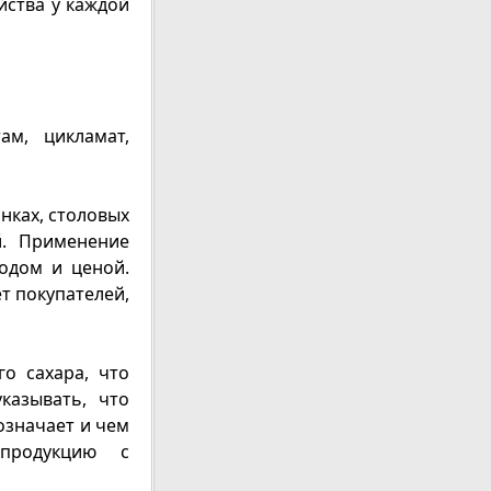
йства у каждой
ам, цикламат,
нках, столовых
й. Применение
одом и ценой.
т покупателей,
о сахара, что
казывать, что
означает и чем
продукцию с