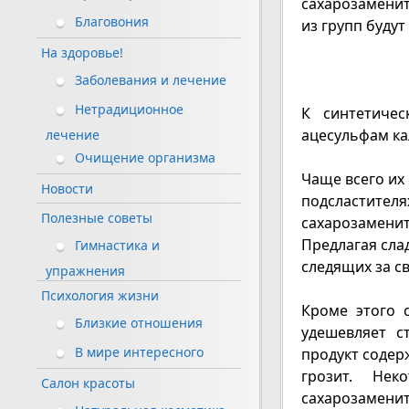
сахарозаменит
Благовония
из групп будут
На здоровье!
Заболевания и лечение
Нетрадиционное
К синтетичес
ацесульфам кал
лечение
Очищение организма
Чаще всего их
Новости
подсластител
Полезные советы
сахарозамени
Предлагая сл
Гимнастика и
следящих за с
упражнения
Психология жизни
Кроме этого 
Близкие отношения
удешевляет с
В мире интересного
продукт содер
грозит. Не
Салон красоты
сахарозаменит