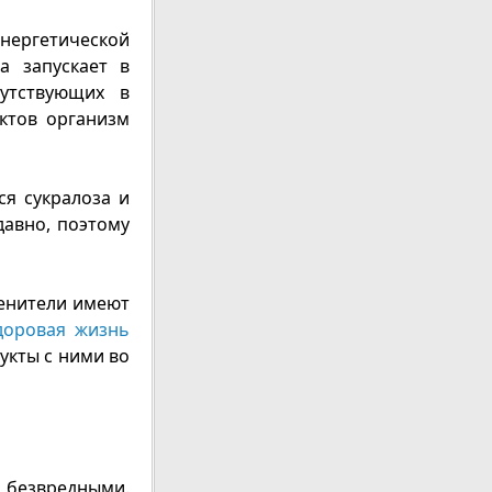
энергетической
а запускает в
сутствующих в
уктов организм
ся сукралоза и
давно, поэтому
менители имеют
доровая жизнь
укты с ними во
х безвредными.