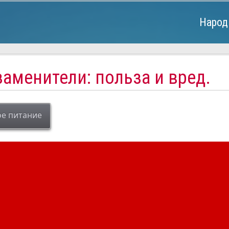
Народ
аменители: польза и вред.
е питание