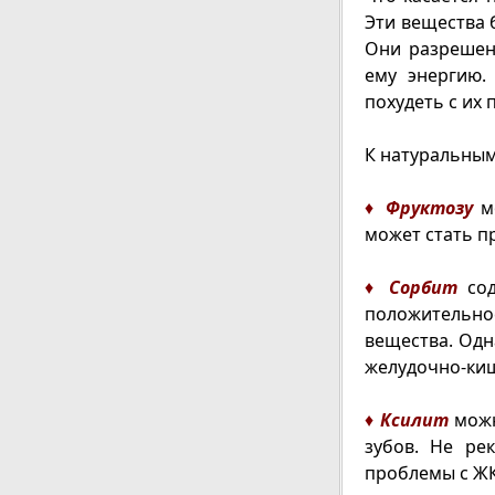
Эти вещества 
Они разрешен
ему энергию.
похудеть с их
К натуральным 
♦
Фруктозу
мо
может стать п
♦
Сорбит
сод
положительное
вещества. Одн
желудочно-киш
♦
Ксилит
можн
зубов. Не ре
проблемы с ЖК