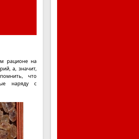
ем рационе на
ий, а, значит,
помнить, что
рые наряду с