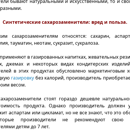
ели бывают натуральными и искусственными, то и сво
 разными.
Синтетические сахарозаменители: вред и польза.
ким сахарозаменителям относятся: сахарин, аспарт
ия, тауматин, неотам, сукразит, сукралоза.
 применяют в газированных напитках, жевательных рези
ях, джемах и некоторых видах кондитерских издели
телей в этих продуктах обусловлено маркетинговым х
адкую
газировку
без калорий, производитель приобретае
воим весом.
сахарозаменители стоят гораздо дешевле натуральног
тоимость продукта. Однако производитель должен у
жит аспартам или цикламат, но не все знают, что это об
которые производители не рекомендуют свою 
елями детям до 7 лет.