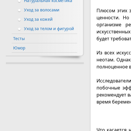
Натуральная косметика
Уход за волосами
Плюсом этих з
ценности. Но
Уход за кожей
организме ре
Уход за телом и фигурой
искусственных
будет требоват
Тесты
Юмор
Из всех искус
неотам. Однак
полноценное в
Исследователи
побочные эфф
рекомендует в
время беремен
Что касается 