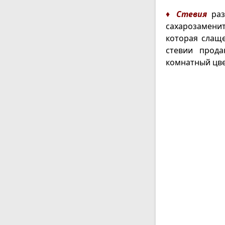
♦
Стевия
раз
сахарозамен
которая слаще
стевии прода
комнатный цве