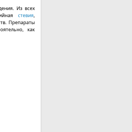
ения. Из всех
орийная
стевия
,
ств. Препараты
оятельно, как