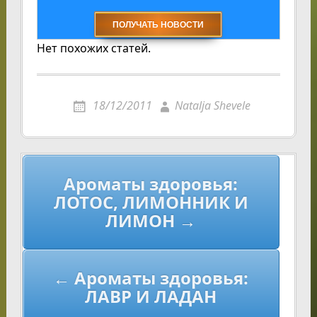
Нет похожих статей.
18/12/2011
Natalja Shevele
Навигация
Ароматы здоровья:
по
ЛОТОС, ЛИМОННИК И
записям
ЛИМОН →
← Ароматы здоровья:
ЛАВР И ЛАДАН