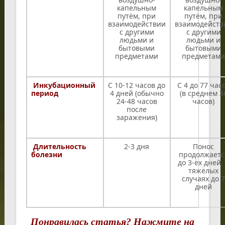
капельным
капельным
путём, при
путём, при
взаимодействии
взаимодейств
с другими
с другими
людьми и
людьми и
бытовыми
бытовыми
предметами
предметам
Инкубационный
С 10-12 часов до
С 4 до 77 час
период
4 дней (обычно
(в среднем 3
24-48 часов
часов)
после
заражения)
Длительность
2-3 дня
Понос
болезни
продолжаетс
до 3-ёх дней,
тяжёлых
случаях до 
дней
Понравилась статья? Нажмите на