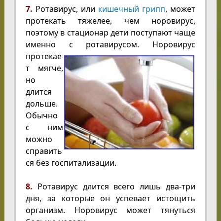
7.
Ротавирус, или
кишечный грипп
, может
протекать тяжелее, чем норовирус,
поэтому в стационар дети поступают чаще
именно с ротавирусом.
Норовирус
протекае
т мягче,
но
длится
дольше.
Обычно
с ним
можно
справить
ся без госпитализации.
8.
Ротавирус длится всего лишь два-три
дня, за которые он успевает истощить
организм. Норовирус может тянуться